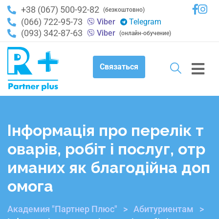
+38 (067) 500-92-82
(безкоштовно)
(066) 722-95-73
Viber
Telegram
(093) 342-87-63
Viber
(онлайн-обучение)
Связаться
Інформація про перелік т
оварів, робіт і послуг, отр
иманих як благодійна доп
омога
Академия "Партнер Плюс"
>
Абитуриентам
>