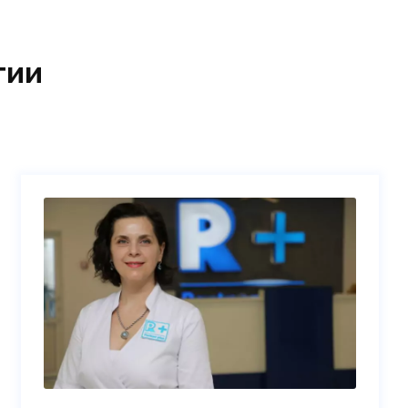
Малышко Елена Николаевна
гии
редактор, офис-менеджер Академии
«Партнер Плюс»
Подробнее