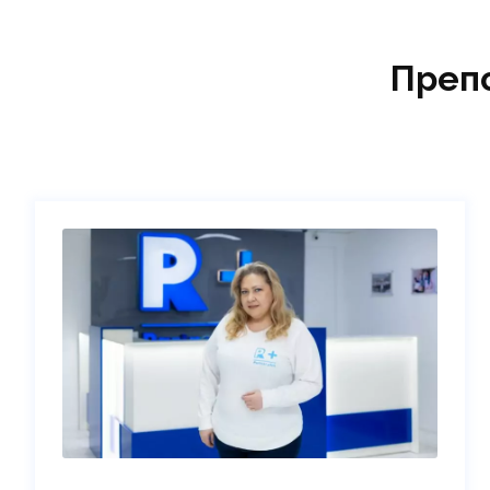
Преп
Тетянюк Татьяна Дмитриевна
Преподаватель, массажист-универсал,
инструктор лечебной физической культуры,
остеопат, эксперт-оценщик Центра
квалификаций «Партнер Плюс»