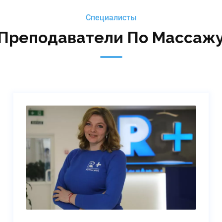
Специалисты
Преподаватели По Массаж
Переверзева Нелли
Георгиевна
преподаватель, косметолог
Подробнее