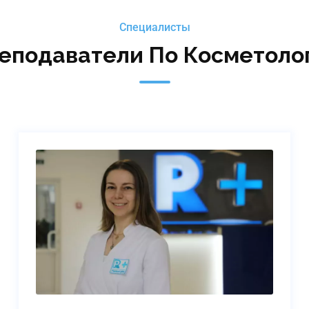
Специалисты
Литвинец Оксана Васильевна
еподаватели По Косметоло
менеджер
Подробнее