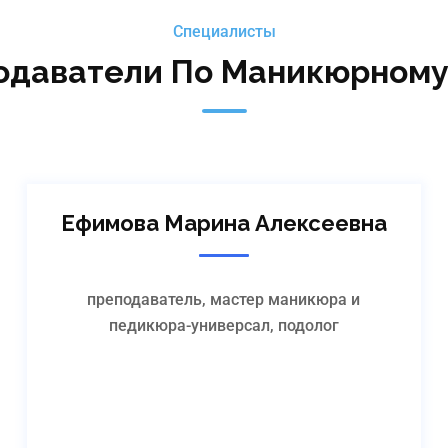
Специалисты
Синюк Юлия Вячеславовна
одаватели По Маникюрному
Врач-терапевт, преподаватель физической
реабилитации, реабилитолог
Ефимова Марина Алексеевна
преподаватель, мастер маникюра и
педикюра-универсал, подолог