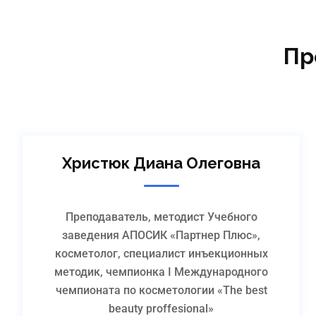
Косырина Наталия
Пр
Викторовна
руководитель филиала
Подробнее
Христюк Диана Олеговна
Преподаватель, методист Учебного
заведения АПОСИК «Партнер Плюс»,
косметолог, специалист инъекционных
методик, чемпионка I Международного
чемпионата по косметологии «The best
beauty proffesional»