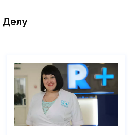
 Делу
Колиуш Анастасия
Анатольевна
массажист-универсал, реабилитолог