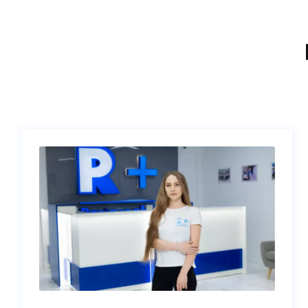
Акиндинова Иола Валериевна
врач-косметолог, специалист инъекционных
методик, эксперт-оценщик направления
косметологии
Подробнее