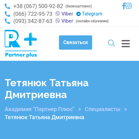
+38 (067) 500-92-82
(безкоштовно)
(066) 722-95-73
Viber
Telegram
(093) 342-87-63
Viber
(онлайн-обучение)
Связаться
Тетянюк Татьяна
Дмитриевна
Академия "Партнер Плюс"
>
Специалисты
>
Тетянюк Татьяна Дмитриевна