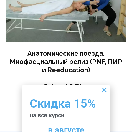
Анатомические поезда.
Миофасциальный релиз (PNF, ПИР
и Reeducation)
Online | Offline
₴
5738
Скидка 15%
Подробнее
на все курси
в августе