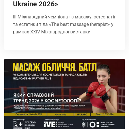
Ukrainе 2026»
Антицеллюлитный
1. Определение фенотипа фигуры (
ІIІ Міжнародний чемпіонат з масажу, остеопатії
массаж
ожирения)
(мануальный)
та естетики тіла «The best massage therapist» у
2. Диагностика стадий целлюлита и
рамках XXIV Міжнародної виставки…
имеющихся дефектов кожи
3. Антицеллюлитный массаж.
Показания и противопоказания к
выполнению антицеллюлитного
массажа:
· техника массажа;
· практические рекомендации 
выполнению антицеллюлитного
массажа
Обертывание тела
1. Классификация уходовых процед
по телу
2. Виды пилинга тела