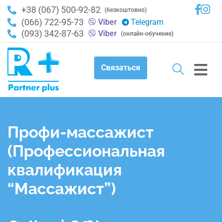
+38 (067) 500-92-82
(безкоштовно)
(066) 722-95-73
Viber
Telegram
(093) 342-87-63
Viber
(онлайн-обучение)
Связаться
Профи-массажист
(Профессиональная
квалификация
“Массажист”)