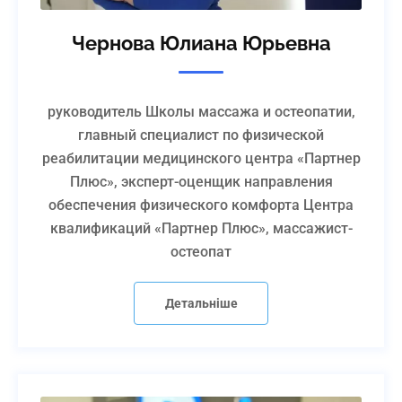
Техника и методика
Массажные приемы и их действие:
проведения
поглаживание, выжимание,
Чернова Юлиана Юрьевна
массажных приемов
растирание, разминание,
вспомогательные приемы
руководитель Школы массажа и остеопатии,
главный специалист по физической
Классический
1. Анатомо-топографические данны
реабилитации медицинского центра «Партнер
массаж спины,
спины:
Плюс», эксперт-оценщик направления
заболевания и
патологии
· рельеф мышц туловища;
обеспечения физического комфорта Центра
позвоночного
квалификаций «Партнер Плюс», массажист-
столба
· мышцы спины;
остеопат
· места начала и прикрепления
мышц задней поверхности тулови
Детальніше
2. Заболевания и патологии ОДА
(позвоночного столба): грыжи,
протрузии, кифоз, сколиоз и т.д.
3. Диагностика (визуальная и