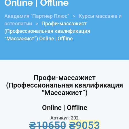
Online | Offline
Академия "Партнер Плюс"
>
Курсы массажа и
остеопатии
>
Профи-массажист
(Профессиональная квалификация
“Массажист”) Online | Offline
Профи-массажист
(Профессиональная квалификация
“Массажист”)
Online | Offline
Артикул: 202
₴
10650
₴
9053