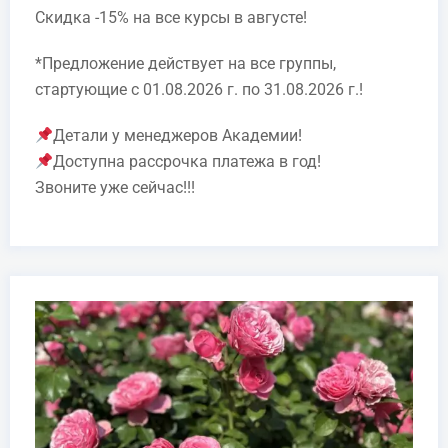
· техника массажа;
Скидка -15% на все курсы в августе!
· практические рекомендации 
выполнению массажа шейно-
*Предложение действует на все группы,
воротниковой зоны
стартующие с 01.08.2026 г. по 31.08.2026 г.!
Виноградец-Григорьева
Виктория Викторовна
Детали у менеджеров Академии!
Общий массаж тела
1. Методические указания по
выполнению общего массажа
Доступна рассрочка платежа в год!
Звоните уже сейчас!!!
2. Общий массаж тела: спины, нижн
Преподаватель массажа, медицинская сестра
конечностей, живота, грудной клетк
шейного участка, верхних конечнос
по лечебному массажу, чемпионка II
Международного чемпионата по массажу,
остеопатии и эстетики тела "The best massage
therapist"
Лимфодренирующий
1. Строение лимфатической систем
массаж тела
· лимфатические пути;
Детальніше
· первичные лимфатические
органы;