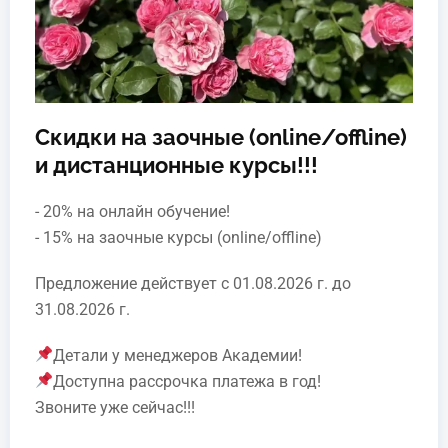
· вторичные лимфатические
органы
2. Функции лимфы
3. Механизмы лимфотока
Скидки на заочные (online/offline)
4. Лимфодренажный массаж:
и дистанционные курсы!!!
· показания к назначению
- 20% на онлайн обучение!
лимфодренажного массажа;
- 15% на заочные курсы (online/offline)
· техника выполнения
лимфодренажного массажа;
Щербина Людмила Васильевна
Предложение действует с 01.08.2026 г. до
31.08.2026 г.
· практические рекомендации 
проведению лимфодренажного
массажа
Детали у менеджеров Академии!
Преподаватель массажа, медсестра
Доступна рассрочка платежа в год!
лечебного массажа Медицинского Центра
Баночный массаж
1. Инструментарий для выполнения
Звоните уже сейчас!!!
«Партнер Плюс», массажист-остеопат
баночного массажа