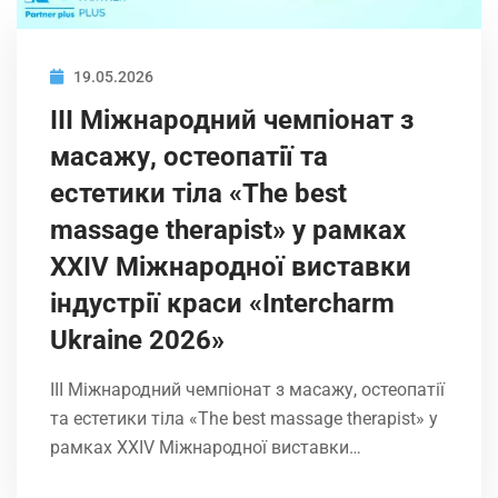
19.05.2026
ІIІ Міжнародний чемпіонат з
масажу, остеопатії та
естетики тіла «The best
massage therapist» у рамках
XXIV Міжнародної виставки
індустрії краси «Intercharm
Ukrainе 2026»
ІIІ Міжнародний чемпіонат з масажу, остеопатії
та естетики тіла «The best massage therapist» у
рамках XXIV Міжнародної виставки…