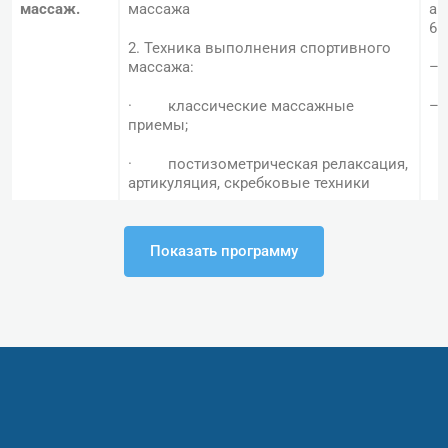
массаж.
массажа
ак
6:
2. Техника выполнения спортивного
массажа:
– 
· классические массажные
– 
приемы;
· постизометрическая релаксация,
артикуляция, скребковые техники
· техника работы блейдом
Показать программу
· применение вибрационной
методики (пневмопистолет)
Общее
– 4 академических часа практики
количество
часов
– Теория – 2 академических часа очного об
2 видеоурока с мастер-классами от эксперт