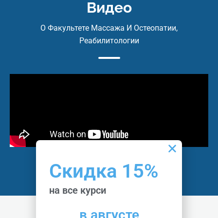
и теоретическим материалом
Видео
– 3 месяца поддержки выпускника в Телегр
О Факультете Массажа И Остеопатии,
Реабилитологии
Скидка 15%
на все курси
в августе