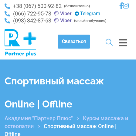
+38 (067) 500-92-82
(безкоштовно)
(066) 722-95-73
Viber
Telegram
(093) 342-87-63
Viber
(онлайн-обучение)
Связаться
Спортивный массаж
Online | Offline
Академия "Партнер Плюс"
>
Курсы массажа и
остеопатии
>
Спортивный массаж Online |
Offline