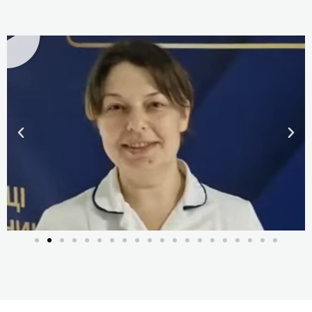
Тетянюк Татьяна Дмитриевна
Преподаватель, массажист-универсал,
инструктор лечебной физической культуры,
остеопат, эксперт-оценщик Центра
квалификаций «Партнер Плюс»
Детальніше