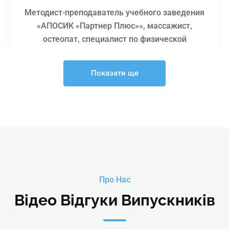
Методист-преподаватель учебного заведения
«АПОСИК «Партнер Плюс»», массажист,
остеопат, специалист по физической
реабилитации Центра физической
реабилитации «Партнер Плюс», эксперт-
Показати ще
оценщик Центра квалификаций «Партнер
Плюс», член жюри Международного
чемпионата по массажу therapist»
Детальніше
Про Нас
Відео Відгуки Випускників