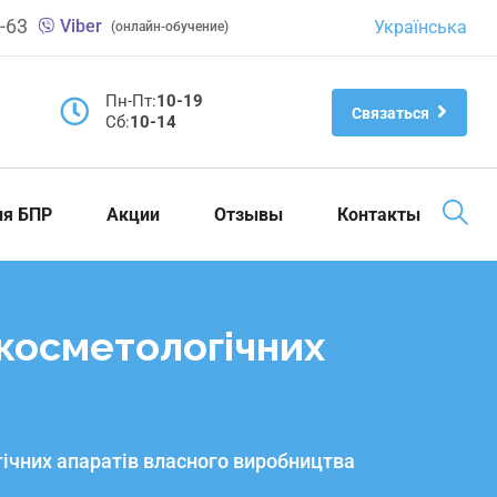
-63
Viber
Українська
(онлайн-обучение)
Пн-Пт:
10-19
Связаться
Cб:
10-14
ия БПР
Акции
Отзывы
Контакты
косметологічних
ічних апаратів власного виробництва