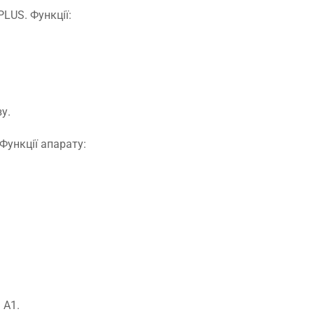
LUS. Функції:
у.
 Функції апарату:
 A1.