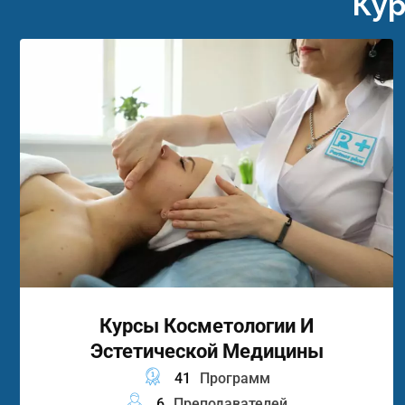
Кур
Курсы Косметологии И
Эстетической Медицины
41
Программ
6
Преподавателей