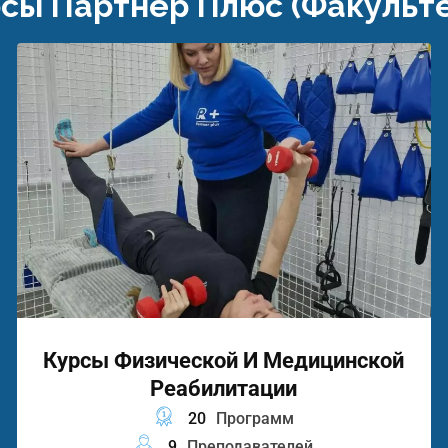
сы Партнер Плюс (факульт
Курсы Физической И Медицинской
Реабилитации
20
Программ
9
Преподавателей