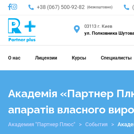
+38 (067) 500-92-82
(безкоштовно)
03113 г. Киев
ул. Полковника Шутова
О нас
Лицензии
Курсы
Специалисты
Академія «Партнер Плю
апаратів власного вир
Академия "Партнер Плюс"
>
События
>
Акаде