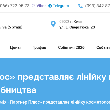
(066) 722-95-73
(093) 342-87
Viber
Telegram
02002 г. Киев
, 9а (5 этаж)
ул. Е. Сверстюка, 23
Цены
График
События 2026
Событ
с» представляє лінійку 
обництва
мія «Партнер Плюс» представляє лінійку косметолог