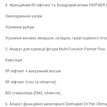
4. Франційний RF-лфітинг та Холодовий вплив PARTNER P
Омолодження шкіри.
Усунення рубців.
Усунення вікових зморшок, складок, гравітаційного птоз
5. Апарат для корекції фігури Multi-Function Partner Plus.
Кавітація.
RF-ліфтинг + вакуумний масаж.
RF-ліфтинг (тіло та обличчя).
BIO стимуляція (EMS, обличчя).
6. Апарат фракційної мезотерапії Dermapen Dr Pen Ultima