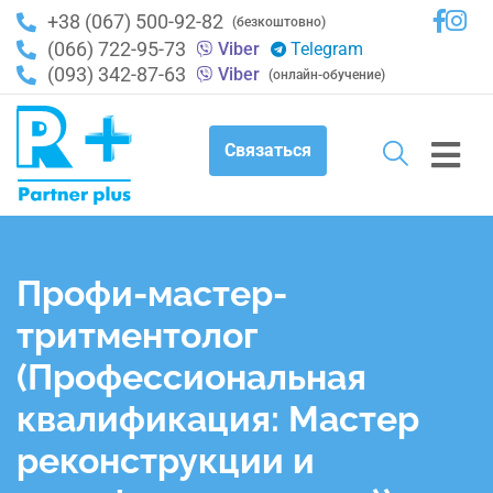
+38 (067) 500-92-82
(безкоштовно)
(066) 722-95-73
Viber
Telegram
(093) 342-87-63
Viber
(онлайн-обучение)
Связаться
Профи-мастер-
тритментолог
(Профессиональная
квалификация: Мастер
реконструкции и