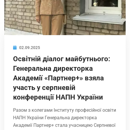
02.09.2025
Освітній діалог майбутнього:
Генеральна директорка
Академії «Партнер+» взяла
участь у серпневій
конференції НАПН України
Разом з колегами Інституту професійної освіти
НАПН України Генеральна директорка
Академії Партнер+ стала учасницею Серпневої