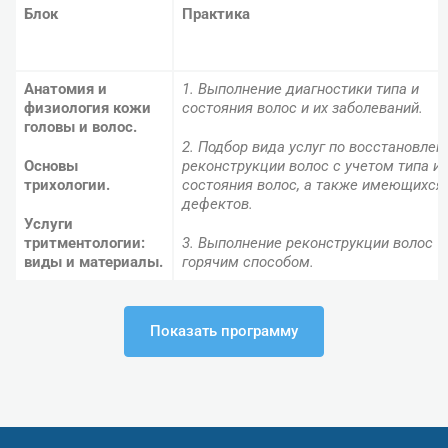
Блок
Практика
Анатомия и
1. Выполнение диагностики типа и
физиология кожи
состояния волос и их заболеваний.
головы и волос.
2. Подбор вида услуг по восстановлен
Основы
реконструкции волос с учетом типа и
трихологии
.
состояния волос, а также имеющихся
дефектов.
Услуги
тритментологии:
3. Выполнение реконструкции волос
виды и материалы
.
горячим способом.
Технологии
4. Выполнение восстановления волос
реконструкции и
холодным способом..
Показать программу
восстановления
волос
.
5. Выполнение Кератинового
в
ыпрямления
волос
Послепроцедурный
уход за волосами
6. Выполнение Нанопластики волос