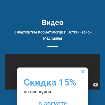
Общее количество
–
18
академ
ических часов
практики
часов
Видео
– Теория – 6 академических часов о
3 видеоурока с мастер-классами от 
О Факультете Косметологии И Эстетической
и теоретическим материалом
Медицины
– 3 месяца поддержки выпускника в
Скидка 15%
на все курси
в августе