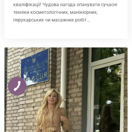
кваліфікації! Чудова нагода опанувати сучасні
техніки косметологічних, манікюрних,
перукарських чи масажних робіт…