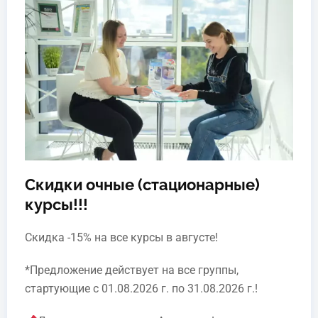
процедуры (основной
Теория (Вы будете знать):
этап обучения).
–
1. Классификацию
Очное обучение
косметических средств по
–
назначению и косметической
форме.
(
2. Главные и
вспомогательные вещества
косметических средств.
3. Принципы ухода за
разными типами кожи.
Скидки очные (стационарные)
4. Особенности
курсы!!!
косметического ухода за
кожей разных возрастов.
Скидка -15% на все курсы в августе!
5. Нормы расхода
косметических средств в
*Предложение действует на все группы,
зависимости от вида
стартующие с 01.08.2026 г. по 31.08.2026 г.!
косметической формы.