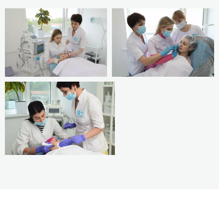
рабочих поверхностей и
инструментов.
7. Правила личной гигиены.
Сформированные умения (Вы
сможете):
1. Оформлять рабочее место
косметика согласно
Государственным
санитарным нормам и
правилам для косметических
салонов, а также с учетом
назначения мебели и
оборудования.
2. Определять необходимые
аппараты, косметические
инструменты и
дополнительные материалы
для проведения
косметических услуг.