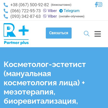
+38 (067) 500-92-82
(безкоштовно)
(066) 722-95-73
Viber
Telegram
(093) 342-87-63
Viber
(онлайн-обучение)
Связаться
Косметолог-эстетист
(мануальная
косметология лица) +
мезотерапия,
биоревитализация,