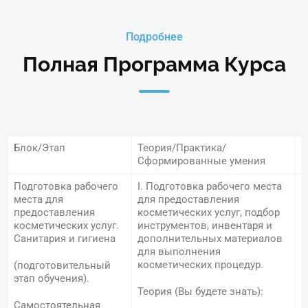
Подробнее
Полная Программа Курса
Блок/Этап
Теория/Практика/
К
Сформированные умения
а
Подготовка рабочего
І. Подготовка рабочего места
О
места для
для предоставления
а
предоставления
косметических услуг, подбор
косметических услуг.
инструментов, инвентаря и
–
Санитария и гигиена
дополнительных материалов
для выполнения
(
косметических процедур.
(подготовительный
п
этап обучения).
с
Теория (Вы будете знать):
з
Самостоятельная
у