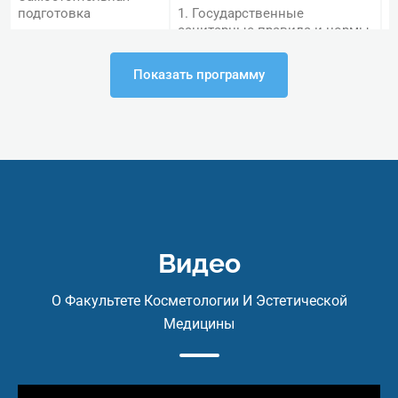
подготовка
1. Государственные
санитарные правила и нормы
для косметических салонов.
(учебные материалы
предоставляются в
Показать программу
электронном виде)
2. Перечень и назначение
мебели и оборудования для
оборудования рабочего места.
3. Перечень (ассортимент) и
назначение аппаратов,
аппаратуры, косметических
инструментов и
дополнительных материалов
для проведения
косметических услуг.
Видео
ІІ. Санитарно-гигиеническая
О Факультете Косметологии И Эстетической
обработка рабочих
поверхностей оборудования,
Медицины
инструментов и соблюдение
требований личной гигиены и
санитарии.