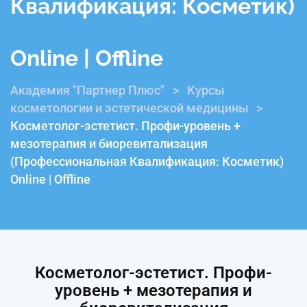
Квалификация: Косметик)
Online | Offline
Академия "Партнер Плюс"
>
Курсы
косметологии и эстетической медицины
>
Косметолог-эстетист. Профи-уровень +
мезотерапия и биоревитализация
(Профессиональная Квалификация: Косметик)
Online | Offline
Косметолог-эстетист. Профи-
уровень + мезотерапия и