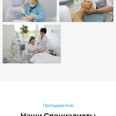
7. Правила личной гигиены.
Сформированные умения
(Вы сможете):
1. Оформлять рабочее место
косметика согласно
Государственным
санитарным нормам и
правилам для
косметических салонов, а
также с учетом назначения
мебели и оборудования.
2. Определять необходимые
аппараты, косметические
инструменты и
дополнительные материалы
для проведения
косметических услуг.
Преподаватели
3. Проводить стерилизацию
Наши Специалисты