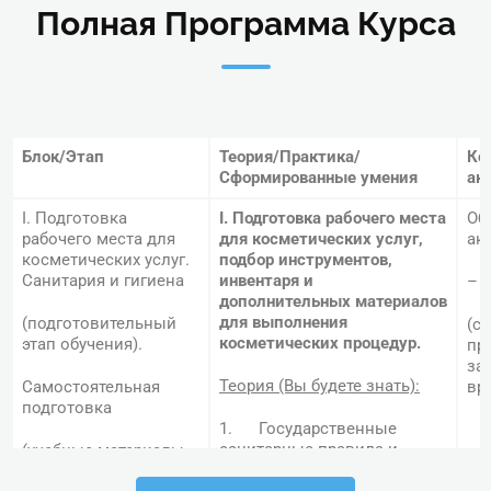
Полная Программа Курса
Блок/Этап
Теория/Практика/
Ко
Сформированные умения
ак
І. Подготовка
І. Подготовка рабочего места
Об
рабочего места для
для косметических услуг,
ак
косметических услуг.
подбор инструментов,
Санитария и гигиена
инвентаря и
– т
дополнительных материалов
для выполнения
(подготовительный
(с
косметических процедур.
этап обучения).
пр
за
Теория (Вы будете знать):
Самостоятельная
вр
подготовка
1. Государственные
санитарные правила и
(учебные материалы
нормы для косметических
предоставляются в