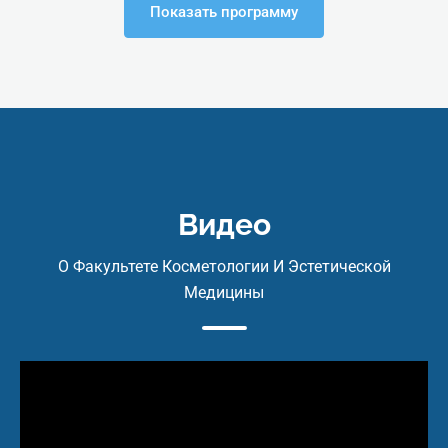
салонов.
электронном виде)
Показать программу
2. Перечень и назначение
мебели и оборудования для
рабочего места.
3. Список (ассортимент) и
назначение аппаратов,
аппаратуры, косметических
инструментов и
дополнительных
материалов для проведения
Видео
косметических услуг.
О Факультете Косметологии И Эстетической
ІІ. Санитарно-гигиеническая
обработка рабочих
Медицины
поверхностей оборудования,
инструментов и требований
личной гигиены и
санитарии.
Теория (Вы будете знать):
1. Основные понятия о