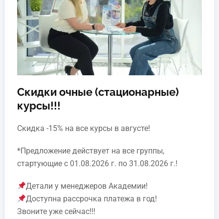
Очное обучение
косметических средств по
– п
назначению и
косметической формой.
(о
2. Основные и
вспомогательные вещества
косметических средств.
3. Принципы ухода за
Скидки очные (стационарные)
разными типами кожи.
Сович Анна Дмитриевна
курсы!!!
4. Особенности
косметического ухода за
Скидка -15% на все курсы в августе!
кожей разных возрастов.
Преподаватель, косметолог Медицинского
Центра "Партнер Плюс", специалист по
5. Нормы расхода
*Предложение действует на все группы,
косметических средств в
коррекции фигуры
стартующие с 01.08.2026 г. по 31.08.2026 г.!
зависимости от вида
косметической формы.
Детали у менеджеров Академии!
Подробнее
ІІ. Салонные косметические
Доступна рассрочка платежа в год!
процедуры:
Звоните уже сейчас!!!