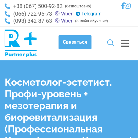
+38 (067) 500-92-82
(безкоштовно)
(066) 722-95-73
Viber
Telegram
(093) 342-87-63
Viber
(онлайн-обучение)
Связаться
Косметолог-эстетист.
Профи-уровень +
мезотерапия и
биоревитализация
(Профессиональная