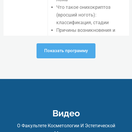
Что такое онихокриптоз
(вросший ноготь):
классификация, стадии
Причины возникновения и
факторы риска
2. Клиническая картина и
Показать программу
диагностика
Симптомы и осложнения
Как провести объективную
оценку состояния ногтя
Дифференциальная
диагностика
3. Методы лечения
Видео
Традиционные методы
(лечебные ванночки, хирургия,
О Факультете Косметологии И Эстетической