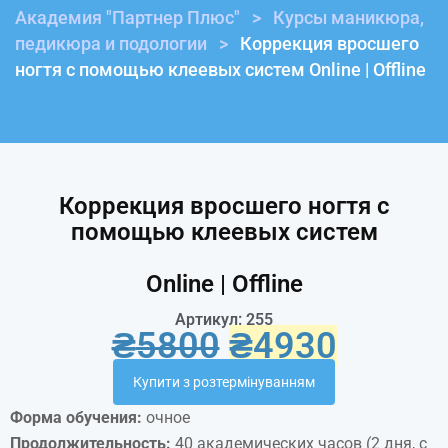
Академия "Партнер Плюс"
>
Курсы маникюра,
педикюра и подологии
>
Коррекция вросшего
ногтя с помощью клеевых систем Online | Offline
Коррекция вросшего ногтя с
помощью клеевых систем
Online | Offline
Артикул: 255
₴
5800
₴
4930
Купити з розтермінуванням
Форма обучения:
очное
Продолжительность:
40 академических часов (2 дня, с