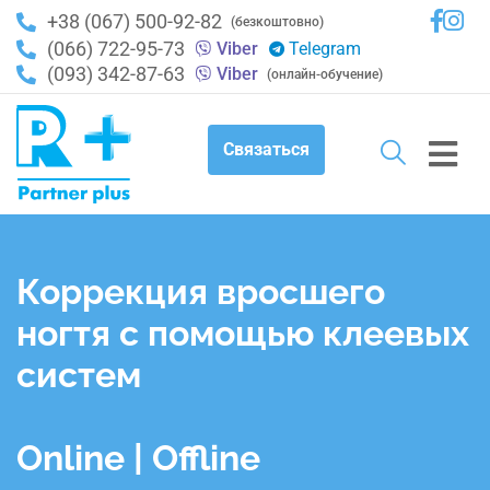
+38 (067) 500-92-82
(безкоштовно)
(066) 722-95-73
Viber
Telegram
(093) 342-87-63
Viber
(онлайн-обучение)
Связаться
Коррекция вросшего
ногтя с помощью клеевых
систем
Online | Offline