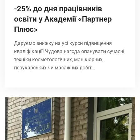
-25% до дня працівників
освіти у Академії «Партнер
Плюс»
Даруємо знижку на усі курси підвищення
кваліфікації! Чудова нагода опанувати сучасні
техніки косметологічних, манікюрних,
перукарських чи масажних робіт…