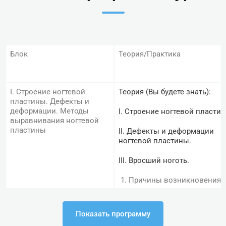
Блок
Теория/Практика
І. Строение ногтевой
Теория (Вы будете знать):
пластины. Дефекты и
деформации. Методы
І.
Строение ногтевой пластин
выравнивания ногтевой
пластины
II. Дефекты и деформации
ногтевой пластины.
ІІІ. Вросший ноготь.
Причины возникновения
вросшего и
деформированного ногтя.
Ступени врастания ногтев
Показать программу
пластины.