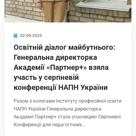
02.09.2025
Освітній діалог майбутнього:
Генеральна директорка
Академії «Партнер+» взяла
участь у серпневій
конференції НАПН України
Разом з колегами Інституту професійної освіти
НАПН України Генеральна директорка
Академії Партнер+ стала учасницею Серпневої
Конференції для педагогічних…