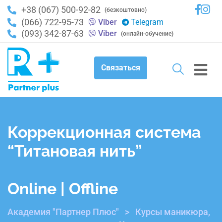
+38 (067) 500-92-82
(безкоштовно)
(066) 722-95-73
Viber
Telegram
(093) 342-87-63
Viber
(онлайн-обучение)
Связаться
Коррекционная система
“Титановая нить”
Online | Offline
Академия "Партнер Плюс"
>
Курсы маникюра,