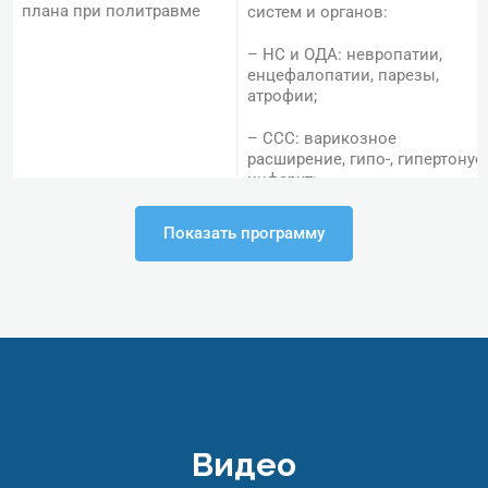
плана при политравме
систем и органов:
– НС и ОДА: невропатии,
енцефалопатии, парезы,
атрофии;
– ССС: варикозное
расширение, гипо-, гипертонус,
инфаркт;
– ГМ и СМ: МВП,
Показать программу
аккубаротравмы,
вестибулярные и астено-
неврологические расстройств
3. Реабилитационные
мероприятия:
– Механотерапия и сухие
вытягивания
– Акватерапия и водные
Видео
вытягивания