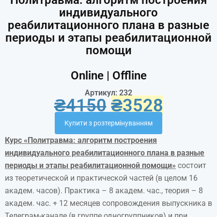
Политравма: алгоритм построения
индивидуального
реабилитационного плана в разные
периоды и этапы реабилитационной
помощи
Online | Offline
Артикул: 232
₴
4150
₴
3528
Купити з розтермінуванням
Курс «Политравма: алгоритм построения
индивидуального реабилитационного плана в разн
ые
периоды и этапы реабилитационной помощи»
состоит
из теоретической и практической частей (в целом 16
академ. часов). Практика – 8 академ. час., теория – 8
академ. час. + 12 месяцев сопровождения выпускника в
Телеграм-канале (в группе одногруппников) и при