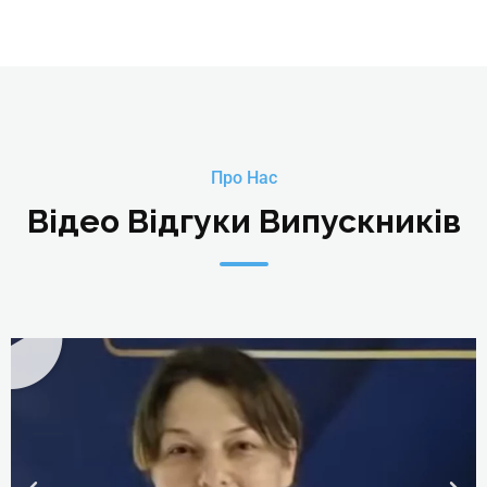
чемпионата по массажу therapist»
Детальніше
Про Нас
Відео Відгуки Випускників
Жиленкова Екатерина