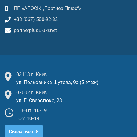
ПП «АПОСІК „Партнер Плюс“»
+38 (067) 500-92-82
partnerplus@ukr.net
03113 г. Киев
ул. Полковника Шутова, 9а (5 этаж)
02002 г. Киев
ул. Е. Сверстюка, 23
Пн-Пт:
10-19
Cб:
10-14
Связаться