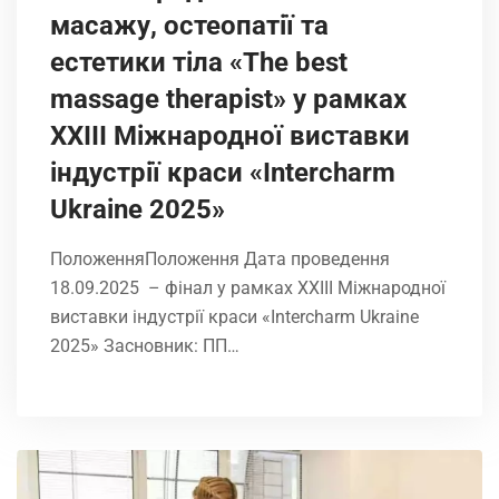
масажу, остеопатії та
естетики тіла «The best
massage therapist» у рамках
XXIІI Міжнародної виставки
індустрії краси «Intercharm
Ukrainе 2025»
ПоложенняПоложення Дата проведення
18.09.2025 – фінал у рамках XXIІI Міжнародної
виставки індустрії краси «Intercharm Ukrainе
2025» Засновник: ПП…