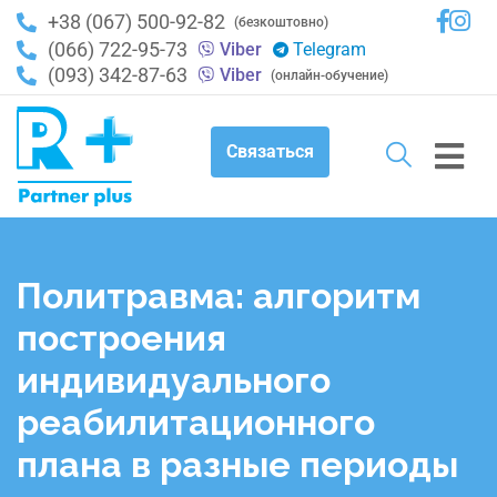
+38 (067) 500-92-82
(безкоштовно)
(066) 722-95-73
Viber
Telegram
(093) 342-87-63
Viber
(онлайн-обучение)
Связаться
Политравма: алгоритм
построения
индивидуального
реабилитационного
плана в разные периоды