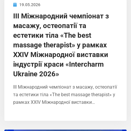
19.05.2026
ІIІ Міжнародний чемпіонат з
масажу, остеопатії та
естетики тіла «The best
massage therapist» у рамках
XXIV Міжнародної виставки
індустрії краси «Intercharm
Ukrainе 2026»
ІIІ Міжнародний чемпіонат з масажу, остеопатії
та естетики тіла «The best massage therapist» у
рамках XXIV Міжнародної виставки…