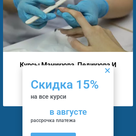
Курсы Маникюра, Педикюра И
Подологии
Скидка 15%
17
Программ
3
Преподавателей
на все курси
в августе
рассрочка платежа