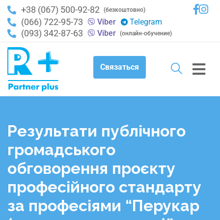
+38 (067) 500-92-82
(безкоштовно)
(066) 722-95-73
Viber
Telegram
(093) 342-87-63
Viber
(онлайн-обучение)
Связаться
Результати публічного
громадського
обговорення проєкту
професійного стандарту
за професіями “Перукар