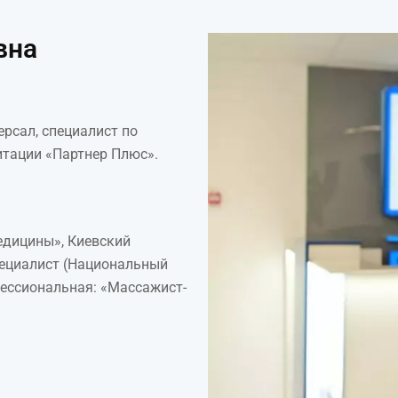
вна
рсал, специалист по
тации «Партнер Плюс».
едицины», Киевский
пециалист (Национальный
фессиональная: «Массажист-