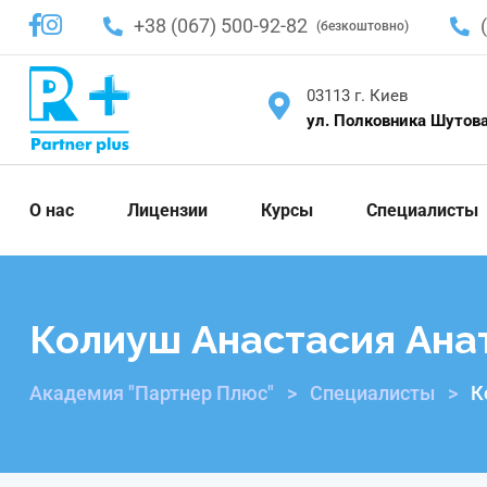
+38 (067) 500-92-82
(безкоштовно)
03113 г. Киев
ул. Полковника Шутова
О нас
Лицензии
Курсы
Специалисты
Колиуш Анастасия Ана
Академия "Партнер Плюс"
>
Специалисты
>
К