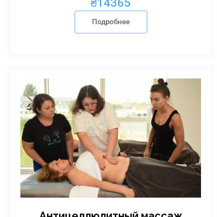
₴
14365
Подробнее
Антицеллюлитный массаж