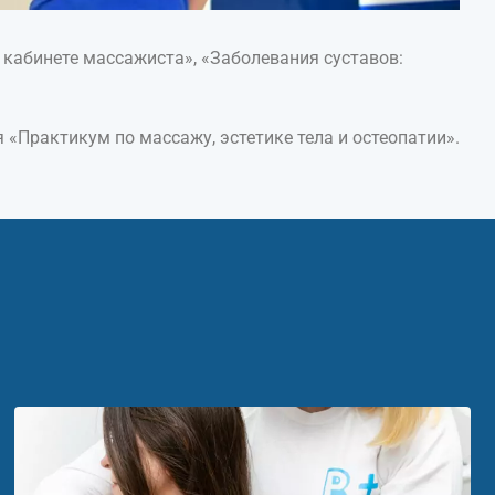
кабинете массажиста», «Заболевания суставов:
«Практикум по массажу, эстетике тела и остеопатии».