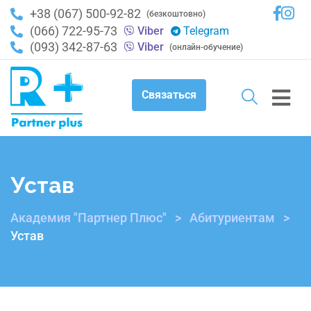
+38 (067) 500-92-82
(безкоштовно)
(066) 722-95-73
Viber
Telegram
(093) 342-87-63
Viber
(онлайн-обучение)
Связаться
Устав
Академия "Партнер Плюс"
>
Абитуриентам
>
Устав