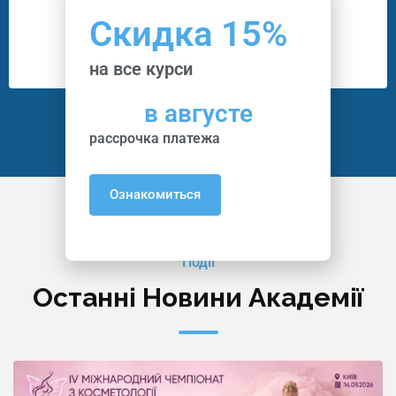
17
Программ
Скидка 15%
3
Преподавателей
на все курси
в августе
рассрочка платежа
Ознакомиться
Події
Останні Новини Академії