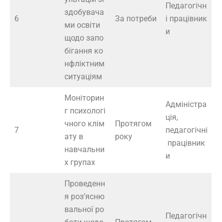
Педагогічн
здобувача
6
За потреби
і працівник
ми освіти
и
щодо запо
бігання ко
нфліктним
ситуаціям
Моніторин
Адміністра
г психологі
ція,
чного клім
Протягом
7
педагогічні
ату в
року
працівник
навчальни
и
х групах
Проведенн
я роз’ясню
вальної ро
Педагогічн