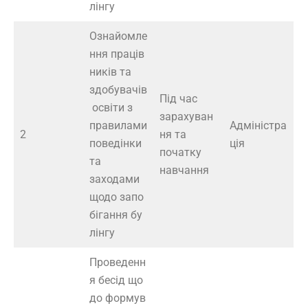
лінгу
Ознайомле
ння праців
ників та
здобувачів
Під час
освіти з
зарахуван
правилами
Адміністра
2
ня та
поведінки
ція
початку
та
навчання
заходами
щодо запо
бігання бу
лінгу
Проведенн
я бесід що
до формув