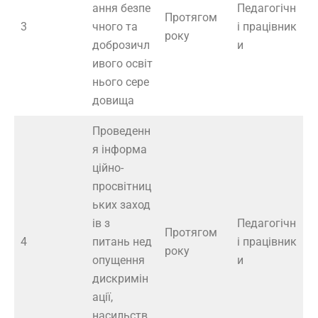
ання безпе
Педагогічн
Протягом
3
чного та
і працівник
року
доброзичл
и
ивого освіт
нього сере
довища
Проведенн
я інформа
ційно-
просвітниц
ьких заход
ів з
Педагогічн
Протягом
4
питань нед
і працівник
року
опущення
и
дискримін
ації,
насильств