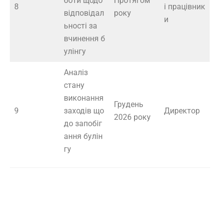
боти щодо
Протягом
8
і працівник
відповідал
року
и
ьності за
вчинення б
улінгу
Аналіз
стану
виконання
Грудень
9
заходів що
Директор
2026 року
до запобіг
ання булін
гу