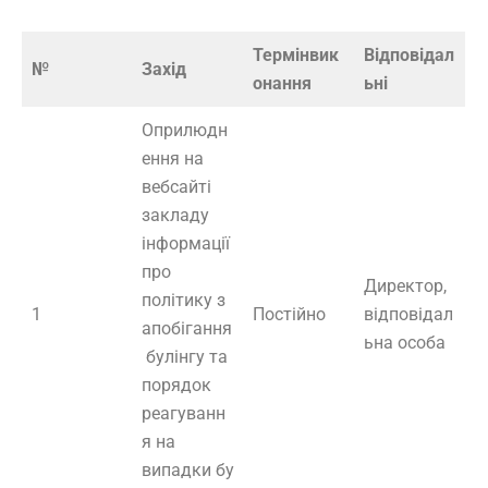
Термін
вик
Відповідал
№
Захід
онання
ьні
Оприлюдн
ення на
вебсайті
закладу
інформації
про
Директор,
політику з
1
Постійно
відповідал
апобігання
ьна особа
булінгу та
порядок
реагуванн
я на
випадки бу