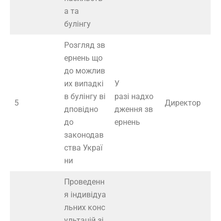
а та
булінгу
Розгляд зв
ернень що
до можлив
их випадкі
У
в булінгу ві
разі надхо
5
Директор
дповідно
дження зв
до
ернень
законодав
ства Украї
ни
Проведенн
я індивідуа
льних конс
ультацій зі