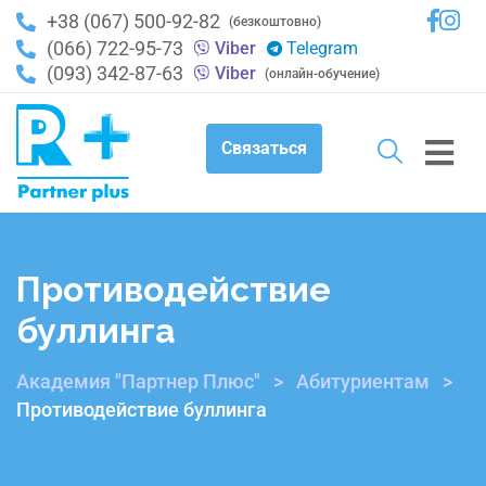
+38 (067) 500-92-82
(безкоштовно)
(066) 722-95-73
Viber
Telegram
(093) 342-87-63
Viber
(онлайн-обучение)
Связаться
Противодействие
буллинга
Академия "Партнер Плюс"
>
Абитуриентам
>
Противодействие буллинга