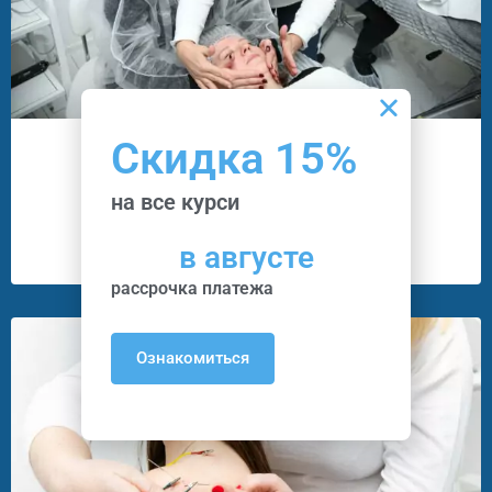
Скидка 15%
Курсы Массажа Лица
10
Программ
на все курси
4
Преподавателей
в августе
рассрочка платежа
Ознакомиться