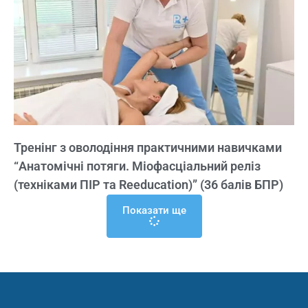
Тренінг з оволодіння практичними навичками
“Анатомічні потяги. Міофасціальний реліз
(техніками ПІР та Reeducation)” (36 балів БПР)
Показати ще