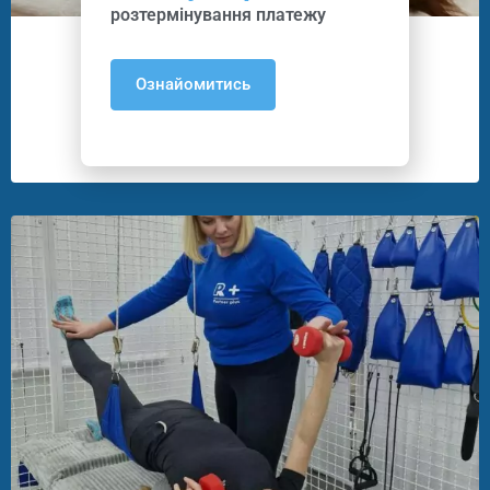
розтермінування платежу
Курси Масажу
Ознайомитись
22
Програм
10
Викладачів