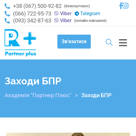
+38 (067) 500-92-82
(безкоштовно)
(066) 722-95-73
Viber
Telegram
(093) 342-87-63
Viber
(онлайн-навчання)
Зв'язатися
Заходи БПР
Академія "Партнер Плюс"
>
Заходи БПР