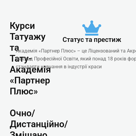
Курси
Татуажу
Статус та престиж
та
Академія «Партнер Плюс» – це Ліцензований та Ак
Тату-
Заклад Професійної Освіти, який понад 18 років фо
стандарти навчання в індустрії краси
Академія
«Партнер
Плюс»
Очно/
Дистанційно/
Змішано