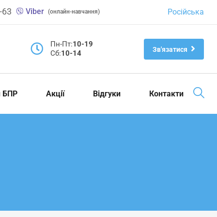
-63
Viber
Російська
(онлайн-навчання)
Пн-Пт:
10-19
Зв'язатися
Cб:
10-14
и БПР
Акції
Відгуки
Контакти