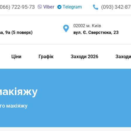
(066) 722-95-73
(093) 342-87
Viber
Telegram
02002 м. Київ
, 9а (5 поверх)
вул. Є. Сверстюка, 23
Ціни
Графік
Заходи 2026
Заход
макіяжу
го макіяжу