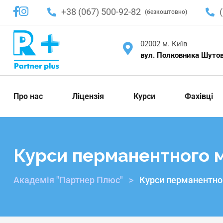
+38 (067) 500-92-82
(безкоштовно)
02002 м. Київ
вул. Полковника Шутова
Про нас
Ліцензія
Курси
Фахівці
Курси перманентного 
Академія "Партнер Плюс"
>
Курси перманентно