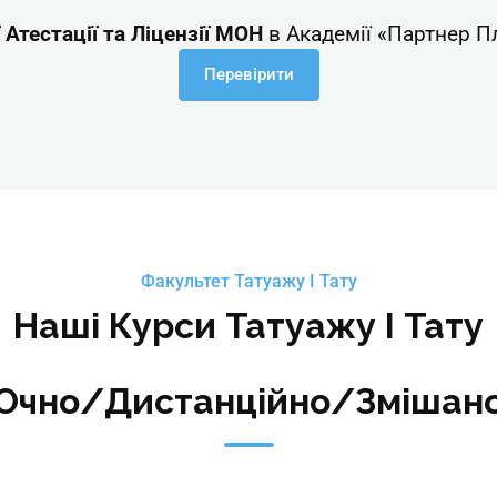
Атестації та Ліцензії МОН
в Академії «Партнер П
Перевірити
Факультет Татуажу І Тату
Наші Курси Татуажу І Тату
Очно/Дистанційно/Змішан