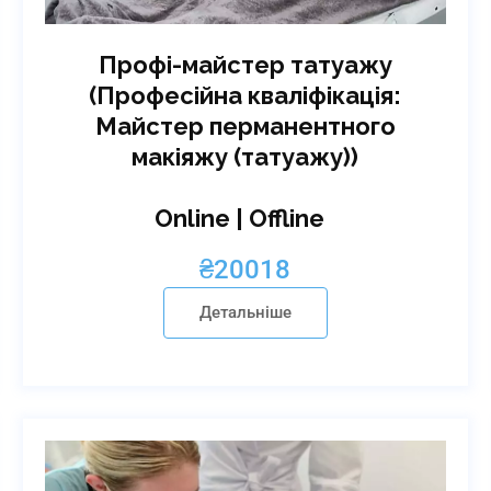
Профі-майстер татуажу
(Професійна кваліфікація:
Майстер перманентного
макіяжу (татуажу))
Online | Offline
₴
20018
Детальніше