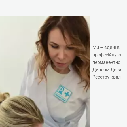
Е
Ми – єдині в Ук
професійну ква
перманентного 
Диплом Державн
Реєстру кваліфі