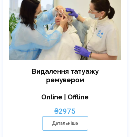
Видалення татуажу
ремувером
Online | Offline
₴
2975
Детальніше