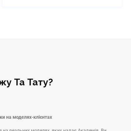
жу Та Тату?
ки на моделях-клієнтах
я на реальних моделях, яких надає Академія. Ви