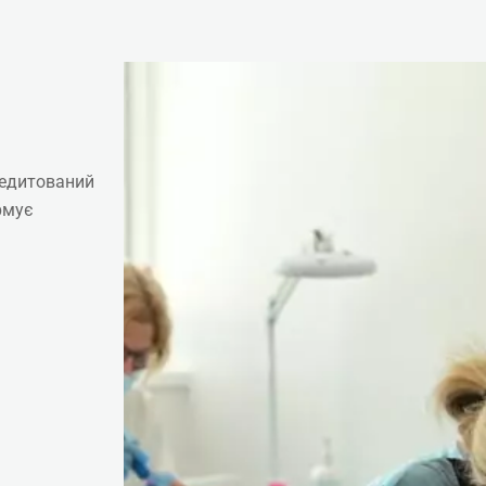
редитований
рмує