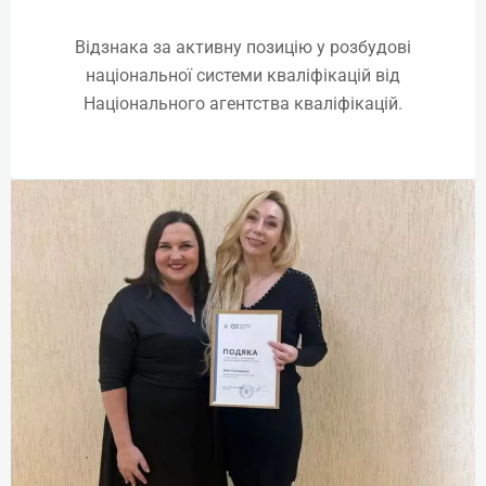
Відзнака за активну позицію у розбудові
Online | Offline
національної системи кваліфікацій від
₴
1913
Національного агентства кваліфікацій.
Детальніше