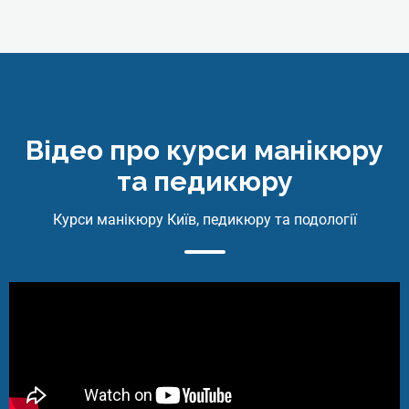
Відео про курси манікюру
та педикюру
Cпеціаліст-подолог (Професійна
Кваліфікація: Педикюрник
Курси манікюру Київ, педикюру та подології
першого класу)
Online | Offline
₴
8600
Детальніше