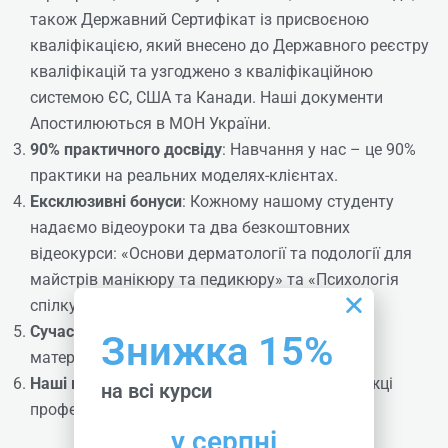
також Державний Сертифікат із присвоєною
кваліфікацією, який внесено до Державного реєстру
кваліфікацій та узгоджено з кваліфікаційною
Корекційні системи (скоба
системою ЄС, США та Канади. Наші документи
Апостилюються
в МОН України.
Росса Фрезера, скоба 3ТО,
90% практичного досвіду
: Навчання у нас – це
90%
титанова нитка)
практики
на реальних моделях-клієнтах.
Ексклюзивні бонуси
: Кожному нашому студенту
Online | Offline
надаємо відеоуроки та два безкоштовних
відеокурси: «Основи дерматології та подології для
₴
10625
майстрів манікюру та педикюру» та «Психологія
Детальніше
спілкування з клієнтами».
Сучасне обладнання
: У нас 2000 м² сучасної
Знижка 15%
матеріально-технічної бази.
Наші викладачі
: Досвідчені майстри, переможці
на всі курси
професійних конкурсів.
у серпні