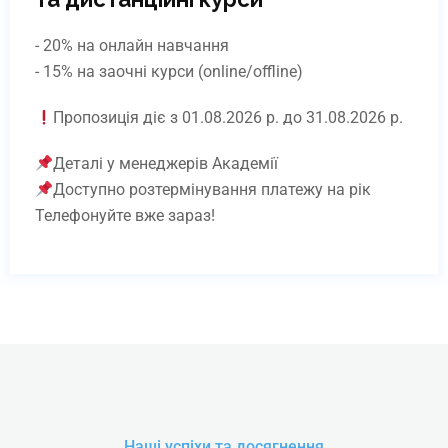
- 20% на онлайн навчання
- 15% на заочні курси (online/offline)
Пропозиція діє з 01.08.2026 р. до 31.08.2026 р.
Деталі у менеджерів Академії
Доступно розтермінування платежу на рік
Телефонуйте вже зараз!
Моделювання нігтів у техніці
“Ready to go”
Online | Offline
₴
6418
Наші успіхи та досягнення