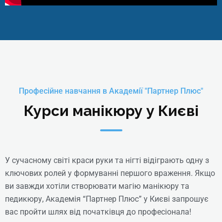
Професійне навчання в Академії "Партнер Плюс"
Курси манікюру у Києві
У сучасному світі краси руки та нігті відіграють одну з
ключових ролей у формуванні першого враження. Якщо
Педикюрник-подолог
ви завжди хотіли створювати магію манікюру та
(Професійна Кваліфікація:
педикюру, Академія “Партнер Плюс” у Києві запрошує
Педикюрник та Педикюрник
вас пройти шлях від початківця до професіонала!
першого класу)