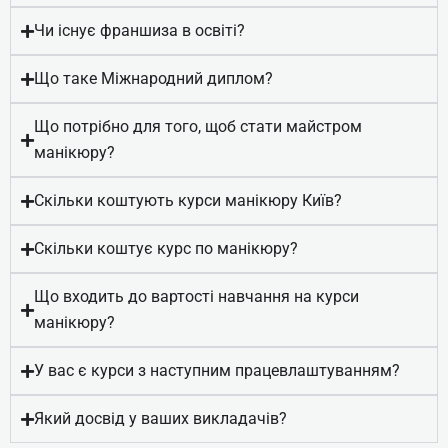
Чи існує франшиза в освіті?
Що таке Міжнародний диплом?
Що потрібно для того, щоб стати майстром
манікюру?
Скільки коштують курси манікюру Київ?
Скільки коштує курс по манікюру?
Що входить до вартості навчання на курси
манікюру?
У вас є курси з наступним працевлаштуванням?
Корекційна система Росса
Фрезера
Який досвід у ваших викладачів?