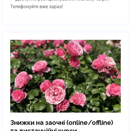
Телефонуйте вже зараз!
Корекція врослого нігтя за
допомогою клеєвих систем
Online | Offline
₴
4930
Детальніше
Знижки на заочні (online/offline)
та дистанційні курси