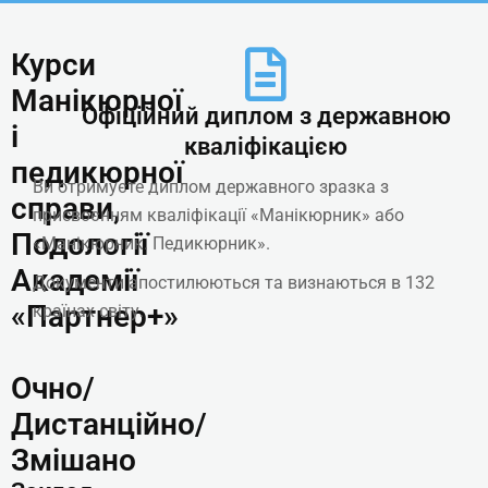
Курси
Манікюрної
Офіційний диплом з державною
і
кваліфікацією
педикюрної
Ви отримуєте диплом державного зразка з
справи,
присвоєнням кваліфікації «Манікюрник» або
Подології
«Манікюрник. Педикюрник».
Академії
Документи апостилюються та визнаються в 132
«Партнер+»
країнах світу.
Очно/
Дистанційно/
Змішано