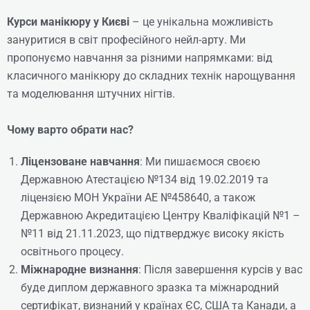
Курси манікюру у Києві
– це унікальна можливість
Online | Offline
зануритися в світ професійного нейл-арту. Ми
пропонуємо навчання за різними напрямками: від
₴
11008
класичного манікюру до складних технік нарощування
та моделювання штучних нігтів.
Детальніше
Чому варто обрати нас?
Ліцензоване навчання
: Ми пишаємося своєю
Державною Атестацією №134 від 19.02.2019 та
ліцензією МОН України АЕ №458640, а також
Державною Акредитацією Центру Кваліфікацій №1 –
№11 від 21.11.2023, що підтверджує високу якість
освітнього процесу.
Міжнародне визнання
: Після завершення курсів у вас
буде диплом державного зразка та міжнародний
сертифікат, визнаний у країнах ЄС, США та Канади, а