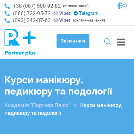
+38 (067) 500-92-82
(безкоштовно)
(066) 722-95-73
Viber
Telegram
(093) 342-87-63
Viber
(онлайн-навчання)
Зв'язатися
Курси манікюру,
педикюру та подології
Академія "Партнер Плюс"
>
Курси манікюру,
педикюру та подології