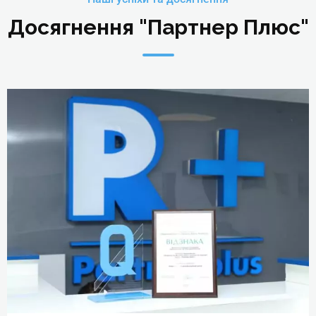
Досягнення "Партнер Плюс"
Детальніше
Nail-art