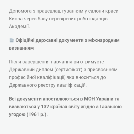
Майстер педикюру-універсал
Допомога з працевлаштуванням у салони краси
Києва через базу перевірених роботодавців
(Професійна Кваліфікація:
Академії.
Педикюрник)
Офіційні державні документи з міжнародним
Online | Offline
визнанням
₴
3485
Після завершення навчання ви отримуєте
Державний диплом (сертифікат) з присвоєнням
Детальніше
професійної кваліфікації, яка вноситься до
Державного реєстру кваліфікацій.
Всі документи апостилюються в МОН України та
визнаються у 132 країнах світу згідно з Гаазькою
угодою (1961 р.).