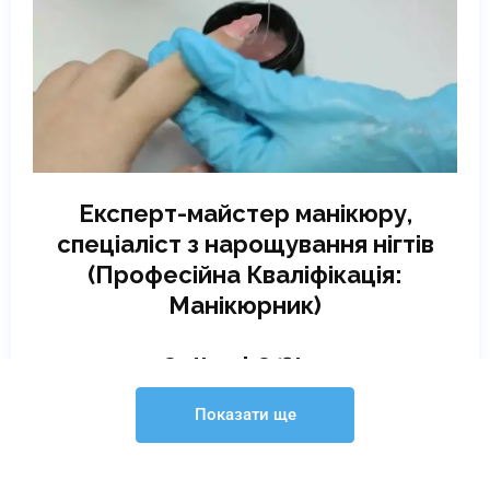
Експерт-майстер манікюру,
спеціаліст з нарощування нігтів
(Професійна Кваліфікація:
Манікюрник)
Online | Offline
₴
6248
Показати ще
Детальніше