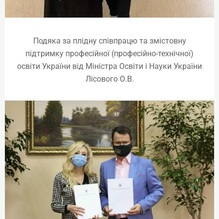
Подяка за плідну співпрацю та змістовну
Майстер манікюру. Держ.
підтримку професійної (професійно-технічної)
диплом
освіти України від Міністра Освіти і Науки України
Лісового О.В.
₴
36000
Детальніше