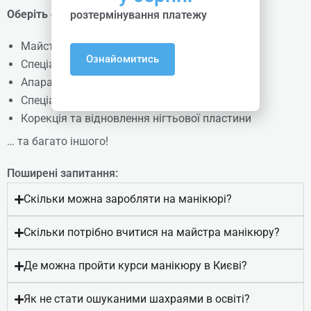
Оберіть свій напрям:
розтермінування платежу
Майстер манікюру та педикюру
Ознайомитись
Спеціаліст з нарощування нігтів
Апаратний манікюр
Спеціаліст-подолог
Корекція та відновлення нігтьової пластини
… та багато іншого!
Поширені запитання:
Корекційна система «Титанова
нитка»
Скільки можна заробляти на манікюрі?
Скільки потрібно вчитися на майстра манікюру?
Online | Offline
Де можна пройти курси манікюру в Києві?
₴
3315
Детальніше
Як не стати ошуканими шахраями в освіті?