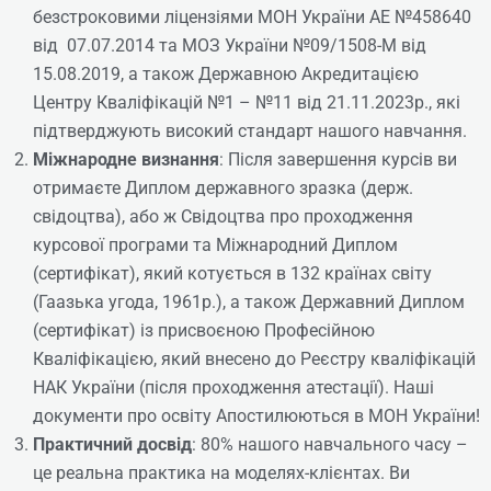
безстроковими ліцензіями МОН України АЕ №458640
від 07.07.2014 та МОЗ України №09/1508-М від
15.08.2019, а також Державною Акредитацією
Центру Кваліфікацій №1 – №11 від 21.11.2023р., які
підтверджують високий стандарт нашого навчання.
Міжнародне визнання
: Після завершення курсів ви
отримаєте Диплом державного зразка (держ.
свідоцтва), або ж Свідоцтва про проходження
курсової програми та Міжнародний Диплом
(сертифікат), який котується в 132 країнах світу
(Гаазька угода, 1961р.), а також Державний Диплом
Косметолог-естетист. Профі-
(сертифікат) із присвоєною Професійною
рівень + мезотерапія та
Кваліфікацією, який внесено до Реєстру кваліфікацій
біоревіталізація (Професійна
НАК України (після проходження атестації). Наші
Кваліфікація: Косметик)
документи про освіту Апостилюються в МОН України!
Практичний досвід
: 80% нашого навчального часу –
це реальна практика на моделях-клієнтах. Ви
Online | Offline