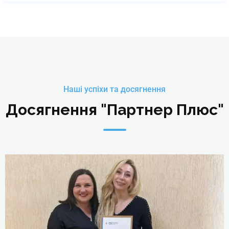
Наші успіхи та досягнення
Досягнення "Партнер Плюс"
Мезо- та біоревіталізація.
Ліполітики
Online | Offline
₴
6290
Детальніше