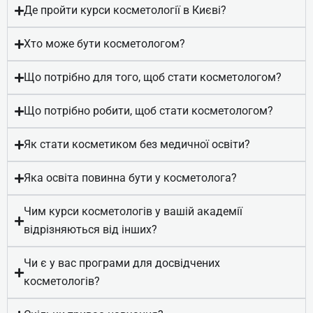
Де пройти курси косметології в Києві?
Хто може бути косметологом?
Що потрібно для того, щоб стати косметологом?
Що потрібно робити, щоб стати косметологом?
Як стати косметиком без медичної освіти?
Косметик-естетист з апаратної
косметології (Професійна
Яка освіта повинна бути у косметолога?
кваліфікація: Косметик 1 класу)
Чим курси косметологів у вашій академії
відрізняються від інших?
Online | Offline
Чи є у вас програми для досвідчених
₴
12580
косметологів?
Детальніше