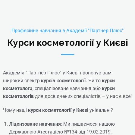
Косметолог-естетист
(мануальна косметологія
Професійне навчання в Академії "Партнер Плюс"
обличчя) + Спеціаліст ін’єкційних
Курси косметології у Києві
методик (Професійна
Кваліфікація: Косметик другого
класу)
Академія “Партнер Плюс” у Києві пропонує вам
Online | Offline
широкий спектр
курсів косметології.
Чи то
курси
₴
29266
косметолога
, спеціалізоване навчання або
курси
косметологів
для досвідчених спеціалістів – у нас є все!
Детальніше
Чому наші
курси косметології у Києві
унікальні?
Ліцензоване навчання
: Ми пишаємося нашою
Державною Атестацією №134 від 19.02.2019,