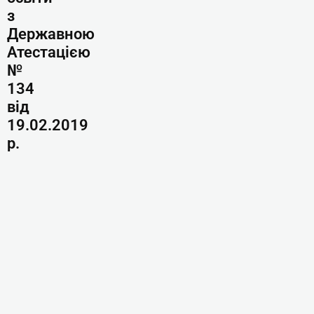
з
Державною
Атестацією
№
134
від
19.02.2019
р.