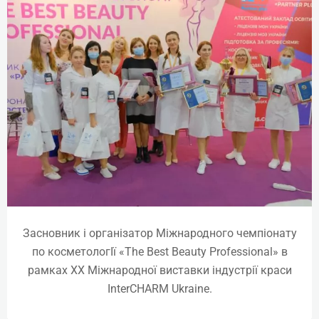
Засновник і організатор Міжнародного чемпіонату
по косметологІї «The Best Beauty Professional» в
Плазмоліфтинг
рамках ХХ Міжнародної виставки індустрії краси
InterCHARM Ukraine.
Online | Offline