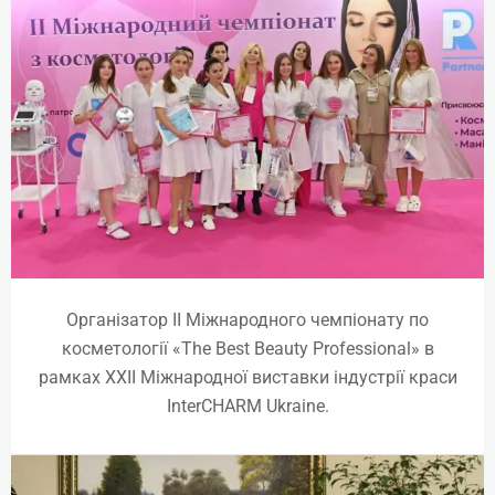
Контурна пластика. Full face
Online | Offline
₴
8925
Детальніше
Організатор II Міжнародного чемпіонату по
косметології «The Best Beauty Professional» в
рамках ХХII Міжнародної виставки індустрії краси
InterCHARM Ukraine.