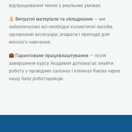
відпрацювання технік у реальних умовах.
Витратні матеріали та обладнання
— ми
забезпечуємо всі необхідні косметичні засоби,
одноразові аксесуари, апарати і прилади для
якісного навчання.
Гарантоване працевлаштування
— після
завершення курсу Академія допомагає знайти
роботу у провідних салонах і клініках Києва через
Косметолог-естетист
нашу базу роботодавців.
(мануальна косметологія
обличчя) + мезотерапія,
біоревіталізація, ліполітики
(Професійна кваліфікація:
Косметик другого класу)