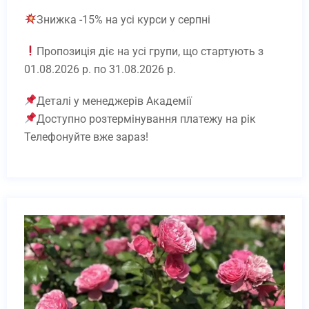
Знижка -15% на усі курси у серпні
Косметолог-естетист. Експерт-
Пропозиція діє на усі групи, що стартують з
рівень. Online/offline
01.08.2026 р. по 31.08.2026 р.
(Професійна Кваліфікація:
Деталі у менеджерів Академії
Косметик вищого класу)
Доступно розтермінування платежу на рік
₴
18700
Телефонуйте вже зараз!
Детальніше