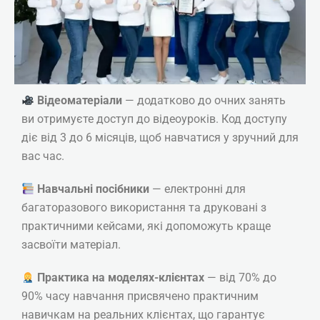
Косметолог-естетист
(косметологія обличчя, тіла та
інноваційні методи). Експерт-
рівень (Професійна
Кваліфікація: Косметик вищого
Відеоматеріали
— додатково до очних занять
класу)
ви отримуєте доступ до відеоуроків. Код доступу
діє від 3 до 6 місяців, щоб навчатися у зручний для
Online | Offline
вас час.
₴
18700
Навчальні посібники
— електронні для
багаторазового використання та друковані з
Детальніше
практичними кейсами, які допоможуть краще
засвоїти матеріал.
Практика на моделях-клієнтах
— від 70% до
90% часу навчання присвячено практичним
навичкам на реальних клієнтах, що гарантує