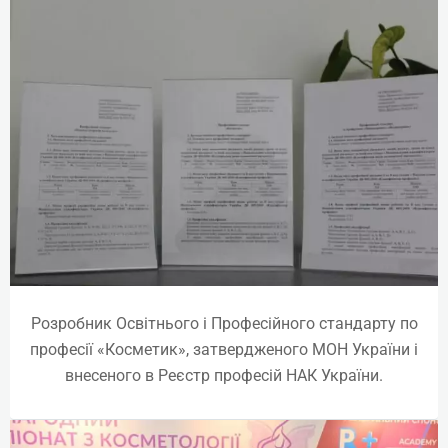
Спеціаліст ін’єкційних методик
Розробник Освітнього і Професійного стандарту по
Online | Offline
професії «Косметик», затвердженого МОН України і
₴
23545
внесеного в Реєстр професій НАК України.
Детальніше