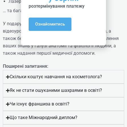
Лазерні технології
розтермінування платежу
Косметолог-естетист. Профі-
… та багато інших програм!
рівень + Спеціаліст ін’єкційних
У подарунок до очного навчання – ексклюзивні
Ознайомитись
методик (Професійна
відеоуроки з косметології та ін’єкційних методів, а
Кваліфікація: Косметик)
також безкоштовний медичний курс для поглиблення
ваших знань у галузі анатомії та фізіології людини, а
Online | Offline
також надання першої медичної допомоги.
₴
36890
Поширені запитання:
Детальніше
Скільки коштує навчання на косметолога?
Як не стати ошуканими шахраями в освіті?
Чи існує франшиза в освіті?
Що таке Міжнародний диплом?