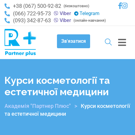
+38 (067) 500-92-82
(безкоштовно)
(066) 722-95-73
Viber
Telegram
(093) 342-87-63
Viber
(онлайн-навчання)
Зв'язатися
Курси косметології та
естетичної медицини
Академія "Партнер Плюс"
>
Курси косметології
та естетичної медицини