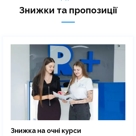
Косметик)
Знижки та пропозиції
₴
16065
Детальніше
Знижка на очні курси