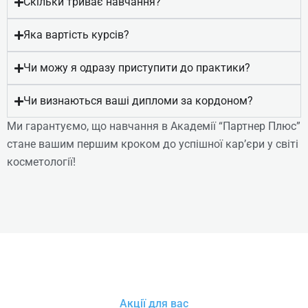
Скільки триває навчання?
Яка вартість курсів?
Чи можу я одразу приступити до практики?
Чи визнаються ваші дипломи за кордоном?
Ми гарантуємо, що навчання в Академії “Партнер Плюс”
стане вашим першим кроком до успішної кар’єри у світі
косметології!
Косметолог-естетист. Профі-
рівень. Online/offline
(Професійна Кваліфікація:
Акції для вас