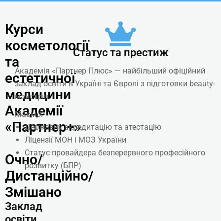
Курси
косметології
Статус та престиж
та
Академія «Партнер Плюс» — найбільший офіційний
естетичної
заклад освіти в Україні та Європі з підготовки beauty-
медицини
майстрів.
Академії
Маємо:
«Партнер+»
Державну акредитацію та атестацію
Ліцензії МОН і МОЗ України
Статус провайдера безперервного професійного
Очно/
розвитку (БПР)
Дистанційно/
Змішано
Заклад
освіти