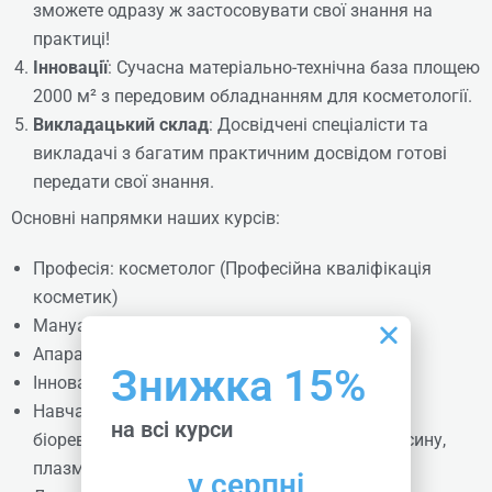
зможете одразу ж застосовувати свої знання на
₴
21208
практиці!
Інновації
: Сучасна матеріально-технічна база площею
Детальніше
2000 м² з передовим обладнанням для косметології.
Викладацький склад
: Досвідчені спеціалісти та
викладачі з багатим практичним досвідом готові
передати свої знання.
Основні напрямки наших курсів:
Професія: косметолог (Професійна кваліфікація
косметик)
Мануальна косметологія обличчя та тіла
Апаратна косметологія обличчя та тіла
Знижка 15%
Інноваційні методи косметології
Навчання з ін’єкційних методик: мезотерапія,
на всі курси
біоревіталізація, ліполітики, ін’єкції нейротоксину,
плазмоліфтинг, контурна пластика
у серпні