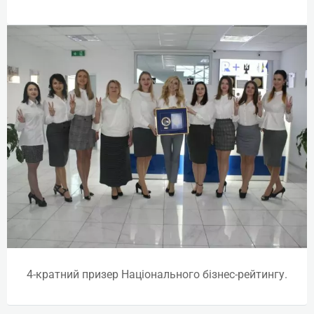
Плазмотерапія. Експерт-рівень
(плазмоліфтинг + плазмогель)
Online | Offline
₴
10370
Детальніше
4-кратний призер Національного бізнес-рейтингу.