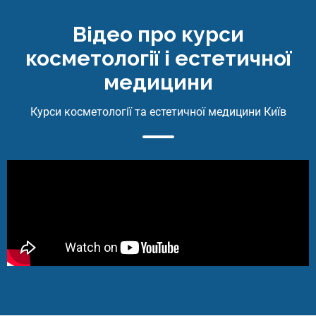
Online | Offline
Відео про курси
₴
14025
косметології і естетичної
Детальніше
медицини
Курси косметології та естетичної медицини Київ