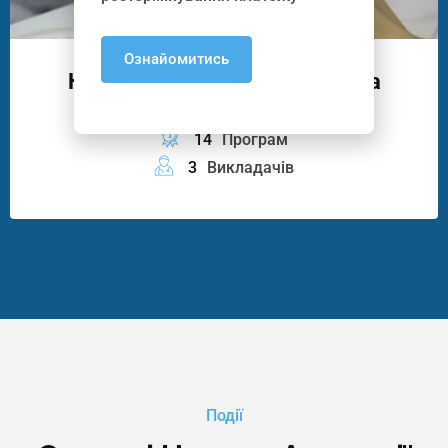
Ознайомитись
Курси Манікюру, Педикюру Та
Подології
14
Програм
3
Викладачів
Події