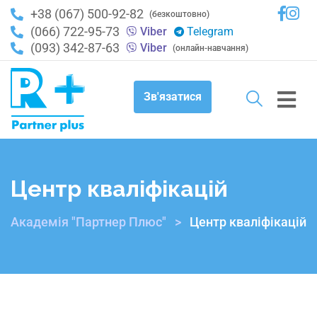
+38 (067) 500-92-82
(безкоштовно)
(066) 722-95-73
Viber
Telegram
(093) 342-87-63
Viber
(онлайн-навчання)
Зв'язатися
Центр кваліфікацій
Академія "Партнер Плюс"
>
Центр кваліфікацій