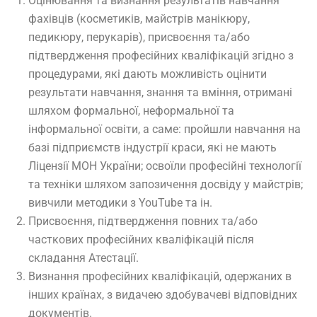
Оцінювання та визнання результатів навчання
фахівців (косметиків, майстрів манікюру,
педикюру, перукарів), присвоєння та/або
підтвердження професійних кваліфікацій згідно з
процедурами, які дають можливість оцінити
результати навчання, знання та вміння, отримані
шляхом формальної, неформальної та
інформальної освіти, а саме: пройшли навчання на
базі підприємств індустрії краси, які не мають
Ліцензії МОН України; освоїли професійні технології
та техніки шляхом запозичення досвіду у майстрів;
вивчили методики з YouTube та ін.
Присвоєння, підтвердження повних та/або
часткових професійних кваліфікацій після
складання Атестації.
Визнання професійних кваліфікацій, одержаних в
інших країнах, з видачею здобувачеві відповідних
документів.