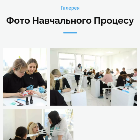
Галерея
ремонт і донарощування полі
показами) + покриття гель-л
Фото Навчального Процесу
ІІ. Nail-дизайн.
Відпрацювання дизайнів на модел
(Очне навчання)
Nail-дизайн:
Дизайн гель-фарбою «павут
SpiderGel.
Кракелюр (дизайн із викори
фольги), Втирання.
Дудлінг.
ІІІ.
1. Матеріалознавство: косметичн
Технології відновлення
інструменти та додаткові матеріа
(вирівнювання)
виконання відновлення (вирівн
нігтьової пластини.
нігтьової пластини.
(Очне навчання)
2. Підбір технології відновлення 
пластини з урахуванням стану ніг