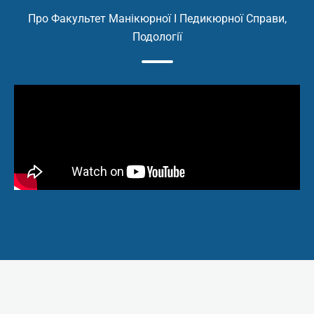
Практика:
Про Факультет Манікюрної І Педикюрної Справи,
Подології
Виконання Апаратного мані
вирівнювання нігтьової пла
або ж укріплення нігтьової п
акриловою пудрою чи ремонт
донарощування полігелем (з
+ покриття гель-лаком.
Виконання Комбінованого м
вирівнювання нігтьової плас
або ж укріплення нігтьової п
акриловою пудрою чи ремонт
донарощування полігелем (з
+ покриття гель-лаком.
Виконання Гігієнічного мані
Комбінованого + вирівнюванн
пластини гелем або ж укріпл
нігтьової пластини акрилов