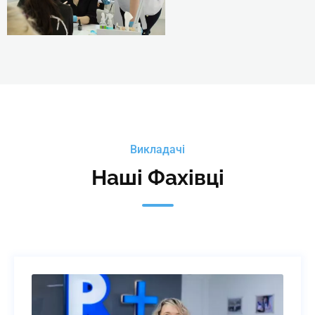
відвідувача.
3. Вирівнювання нігтьової пласт
(bottlegel).
4.
Вирівнювання нігтьової пласти
базою.
5. Укріплення нігтьової пластин
пудрою.
Викладачі
Наші Фахівці
6. Ремонт та донарощування нігт
пластини полігелем.
7. Вирівнювання нігтьової пласт
форму (підготовка пластини, під
моделювання, фіксація).
Практика:
Виконання Комбінованого м