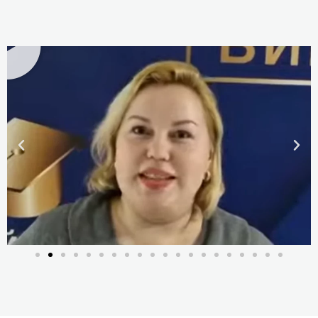
6. Клієнтоорієнтованість.
дизайнер
7. Чого хочуть клієнти.
Детальніше
8. Чому клієнти йдуть? Чинники,
викликають невдоволення клієнт
9. Як зробити клієнтів постійним
10. Управління скаргами. Виріше
конфліктів.
11. Чого хоче клієнт, коли подає 
12. Поведінка, що сприяє розпа
конфлікту.
Загальна кількість
Очне навчання (56 академ. годин)
годин
теорія – 8 академ. годин + практи
Відеоуроки (додатково, безкошто