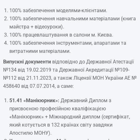
100% забезпечення моделями-клієнтами.
100% забезпечення навчальними матеріалами (книга
майстра + відеоуроки).
100% працевлаштування в салони м. Києва.
100% забезпечення інструментами, апаратами та
витратними матеріалами.
Випускні
документи
відповідно до Державної Атестації
№134 від 19.02.2019 та Державної Акредитації №109-
№112 від 21.11.2023, а також Ліцензії МОН України АЕ №
458640 від 07.07.2014, а саме:
51.41
«
Манікюрник
»:
Державний Диплом з
присвоєною професійною кваліфікацією
«Манікюрник» + Міжнародний диплом (сертифікат,
який котується в 132 країнах світу завдяки
Апостилю МОНУ).