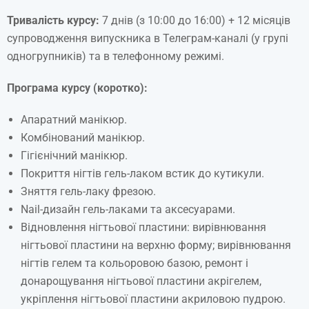
Тривалість
курсу:
7 днів (з 10:00 до 16:00) + 12 місяців
супроводження випускника в Телеграм-каналі (у групі
одногрупників) та в телефонному режимі.
Програма
курсу (коротко):
Апаратний манікюр.
Комбінований манікюр.
Гігієнічний манікюр.
Покриття нігтів гель-лаком встик до кутикули.
Зняття гель-лаку фрезою.
Nail-дизайн гель-лаками та аксесуарами.
Відновлення нігтьової пластини: вирівнювання
нігтьової пластини на верхню форму; вирівнювання
нігтів гелем та кольоровою базою, ремонт і
донарощування нігтьової пластини акрігелем,
укріплення нігтьової пластини акриловою пудрою.