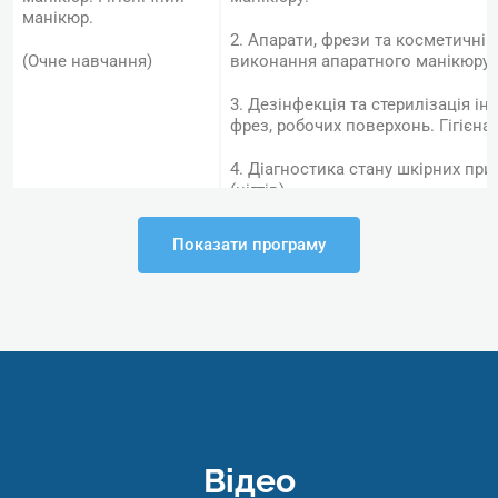
манікюр.
2. Апарати, фрези та косметичні 
(Очне навчання)
виконання апаратного манікюру.
3. Дезінфекція та стерилізація ін
фрез, робочих поверхонь. Гігієна
4. Діагностика стану шкірних при
(нігтів).
5. Створення форми нігтів з
Показати програму
урахуванням побажань клієнта.
6. Апаратний манікюр. Технологія
7. Зняття гель-лаку фрезою.
8. Нанесення гель-лаку під кутику
9. Гігієнічний манікюр. Технологія
Відео
10. Комбінований манікюр. Техно