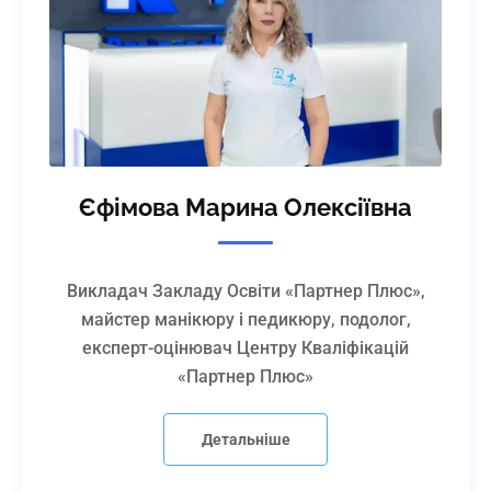
вирівнювання нігтьової плас
верхню форму або вирівнюв
нігтьової пластини кольоро
або ж укріплення акриловою
показами) + покриття гель-ла
дизайн: «Павутинка», Кракел
Втирання штучного матеріалу
Єфімова Марина Олексіївна
Напрацювання швидкості ви
манікюрних робіт: Апаратний
Комбінований манікюр + ви
Викладач Закладу Освіти «Партнер Плюс»,
та укріплення нігтьової плас
майстер манікюру і педикюру, подолог,
показами) + покриття гель-ла
експерт-оцінювач Центру Кваліфікацій
дизайн: «Павутинка», Кракел
«Партнер Плюс»
Втирання штучного матеріалу
ІV. Основи анатомії,
Відеокурс «Основи анатомії, дерм
Детальніше
дерматології і
подології для майстрів манікюру
подології для