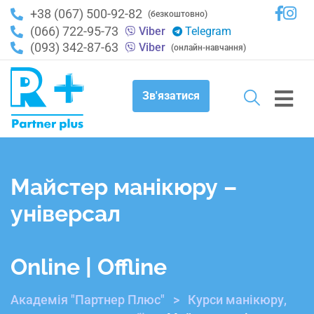
+38 (067) 500-92-82
(безкоштовно)
(066) 722-95-73
Viber
Telegram
(093) 342-87-63
Viber
(онлайн-навчання)
Зв'язатися
Майстер манікюру –
універсал
Online | Offline
Академія "Партнер Плюс"
>
Курси манікюру,