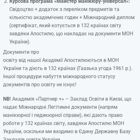
Курсова програма
«Майстер манікюру-універсал»
:
Свідоцтво + додаток з переліком предметів та
кількістю академічних годин + Міжнародний диплом
(сертифікат, який котується в 132 країнах світу
завдяки Апостилю, що накладає на документи МОН
України).
Документи про
освіту від нашої Академії Апостилюються в МОН
України та діють в 132 країнах (Гаазька угода 1961 р.).
Іншої процедури набуття міжнародного статусу
документів про освіту не існує!
NB
! Академія «Партнер +» – Заклад Освіти в Києві, що
надає Міжнародні Легітимні документи (напрям
манікюрної і педикюрної справи), які дають право
роботи у 132 країнах світу, завдяки Апостилю МОН
України, оскільки ми входимо в Єдину Державну Базу
Закладів освіти України.