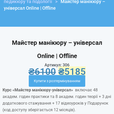
педикюру та подології
>
Майстер манікюру –
універсал Online | Offline
Майстер манікюру – універсал
Online | Offline
Артикул: 306
₴
6100
₴
5185
Купити з розтермінуванням
Курс «
Майстер
манікюру-універсал
»
включає 48
академ. годин практики та 8 академ. годин теорії + 3 дні
додаткового стажування + 17 відеоуроків у Подарунок
(код доступу зберігається 12 місяців).