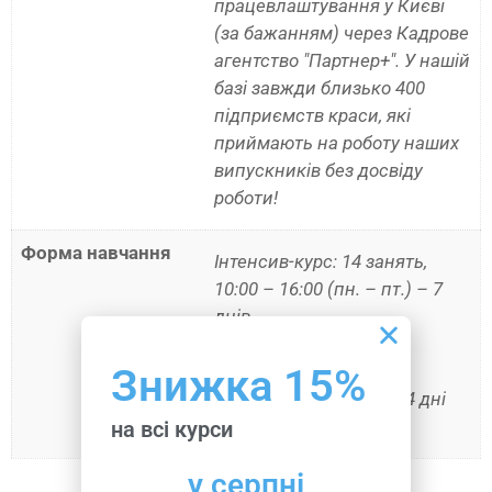
працевлаштування у Києві
(за бажанням) через Кадрове
агентство "Партнер+". У нашій
базі завжди близько 400
підприємств краси, які
приймають на роботу наших
випускників без досвіду
роботи!
Форма навчання
Інтенсив-курс: 14 занять,
10:00 – 16:00 (пн. – пт.) – 7
днів
Стажування 5 днів за
обраною програмою
Знижка 15%
Школа вихідного дня: 4 дні
(10:00 – 17:00)
на всі курси
у серпні