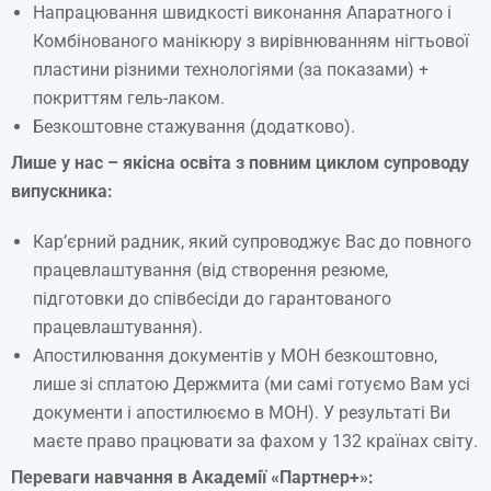
Напрацювання швидкості виконання Апаратного і
Комбінованого манікюру з вирівнюванням нігтьової
пластини різними технологіями (за показами) +
покриттям гель-лаком.
Безкоштовне стажування (додатково).
Лише у нас – якісна освіта з повним циклом супроводу
випускника:
Кар’єрний радник, який супроводжує Вас до повного
працевлаштування (від створення резюме,
підготовки до співбесіди до гарантованого
працевлаштування).
Апостилювання документів у МОН безкоштовно,
лише зі сплатою Держмита (ми самі готуємо Вам усі
документи і апостилюємо в МОН). У результаті Ви
маєте право працювати за фахом у 132 країнах світу.
Переваги
навчання
в
Академії
«Партнер+»: