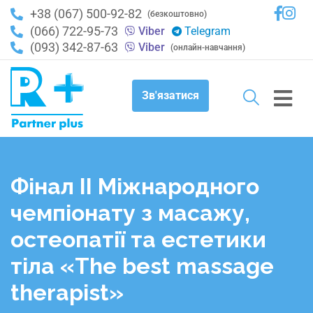
+38 (067) 500-92-82
(безкоштовно)
(066) 722-95-73
Viber
Telegram
(093) 342-87-63
Viber
(онлайн-навчання)
Зв'язатися
Фінал ІІ Міжнародного
чемпіонату з масажу,
остеопатії та естетики
тіла «The best massage
therapist»