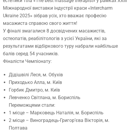
естетики тіла «The best massage therapist» у рамках XXIІI
Міжнародної виставки індустрії краси «Intercharm
Ukrainе 2025» зібрав усіх, хто вважає професію
масажиста справою свого життя!
У фіналі змагалися 8 досвідчених масажистів,
остеопатів, реабілітологів з усієї України, які за
результатами відбіркового туру набрали найбільше
балів серед 54 учасників.
Фіналісти Чемпіонату:
Дідішвілі Леся, м. Обухів
Приходько Алла, м. Київ
Горбик Дмитро, м. Київ
Левченко Світлана, м. Бориспіль
Переможцями стали:
1 місце – Марковець Наталія, м. Бориспіль
2 місце – Виноградець-Григор’єва Вікторія, м.
Полтава