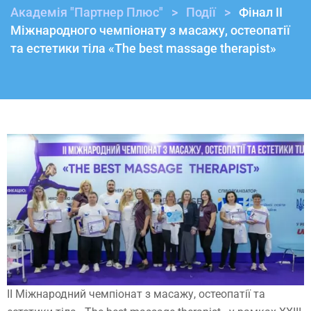
Академія "Партнер Плюс"
>
Події
>
Фінал ІІ
Міжнародного чемпіонату з масажу, остеопатії
та естетики тіла «The best massage therapist»
ІІ Міжнародний чемпіонат з масажу, остеопатії та