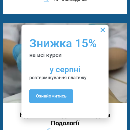
Знижка 15%
на всі курси
у серпні
розтермінування платежу
Ознайомитись
Курси Манікюру, Педикюру Та
Подології