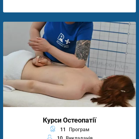
Курси Остеопатії
11
Програм
10
Викладачів