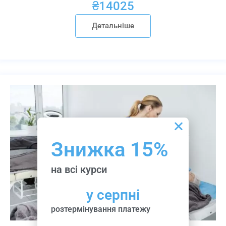
₴
14025
Детальніше
Знижка 15%
на всі курси
у серпні
розтермінування платежу