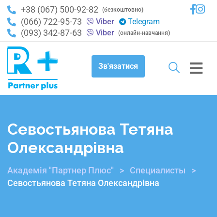
+38 (067) 500-92-82
(безкоштовно)
(066) 722-95-73
Viber
Telegram
(093) 342-87-63
Viber
(онлайн-навчання)
Зв'язатися
Севостьянова Тетяна
Олександрівна
Академія "Партнер Плюс"
>
Специалисты
>
Севостьянова Тетяна Олександрівна