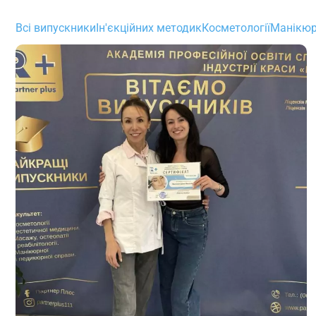
Всі випускники
Ін'єкційних методик
Косметології
Манікюр