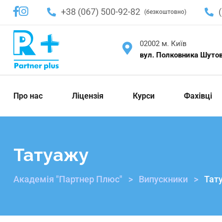
+38 (067) 500-92-82
(безкоштовно)
02002 м. Київ
вул. Полковника Шутова
Про нас
Ліцензія
Курси
Фахівці
Татуажу
Академія "Партнер Плюс"
>
Випускники
>
Тат