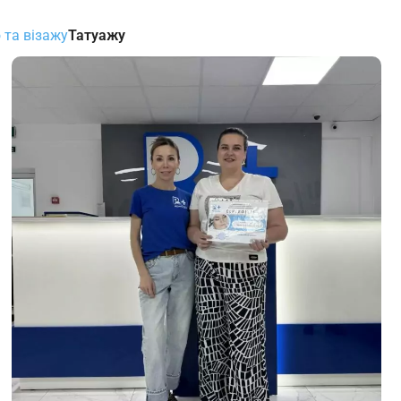
 та візажу
Татуажу