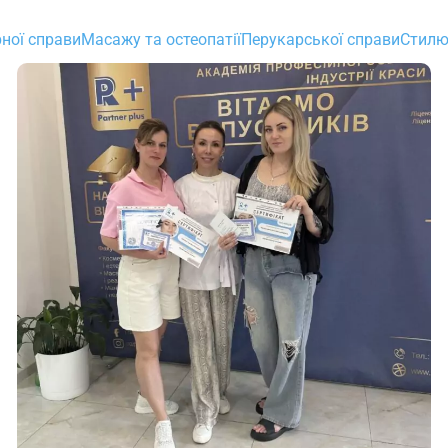
ної справи
Масажу та остеопатії
Перукарської справи
Стилю