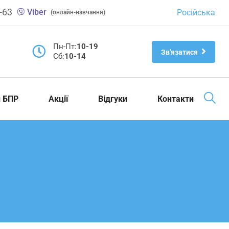
-63
Viber
Російська
(онлайн-навчання)
Пн-Пт:
10-19
Зв'язатися
Cб:
10-14
и БПР
Акції
Відгуки
Контакти