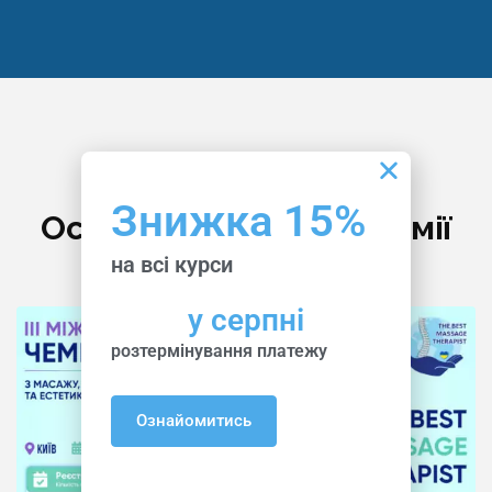
Події
Знижка 15%
Останні Новини Академії
на всі курси
у серпні
розтермінування платежу
Ознайомитись