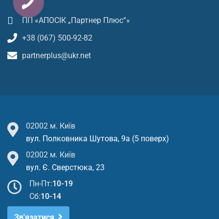
ПП «АПОСІК „Партнер Плюс“»
+38 (067) 500-92-82
partnerplus@ukr.net
02002 м. Київ
вул. Полковника Шутова, 9а (5 поверх)
02002 м. Київ
вул. Є. Сверстюка, 23
Пн-Пт:
10-19
Cб:
10-14
Зв'язатися