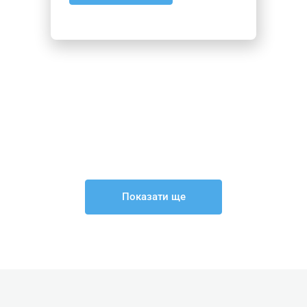
– невриту обличчя;
– ДЦП;
– тунельного синдрому.
2. Протокол введення голок, в ключ
м’язові групи та їх роль у терапії
неврологічних розладів, підходи до
відновлення:
– м’язів верхіх кінцівок;
– м’язів нижніх кінцівок;
Показати ще
– паравертебральної групи;
– м’язів шиї та голови.
Апаратні
методи
в
1. Алгоритм роботи при захворюван
терапії
болю
опорно-рухового апарату