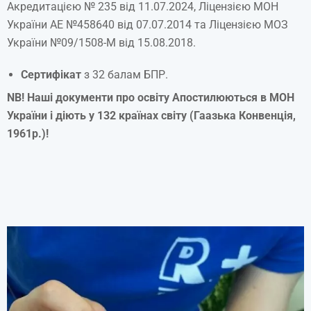
Акредитацією № 235 від 11.07.2024, Ліцензією МОН
України АЕ №458640 від 07.07.2014 та Ліцензією МОЗ
України №09/1508-М від 15.08.2018.
Сертифікат
з 32 балам БПР.
NB!
Наші
документи
про
освіту
Апостилюються
в МОН
України
і
діють
у 132
країнах
світу
(
Гаазька
Конвенція
,
1961р.)!