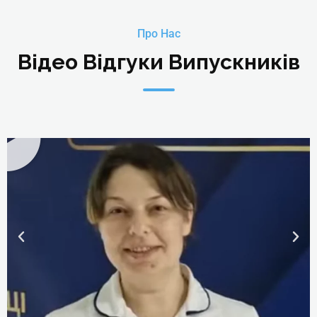
2. Протокол маркування та
введення голки зі застосуванням ап
Про Нас
Відео Відгуки Випускників
Загальна
кількість
Теорія – 6 академ. годин
годин – 16
академ
.
годин
Практика – 10 академ. годин