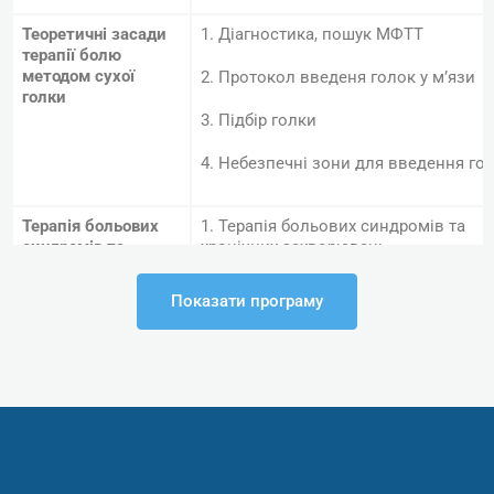
Теоретичні
засади
1. Діагностика, пошук МФТТ
терапії
болю
методом сухої
2. Протокол введеня голок у мʼязи
голки
3. Підбір голки
4. Небезпечні зони для введення го
Терапія больових
1. Терапія больових синдромів та
синдромів та
хронічних захворювань
хронічних
хребта: остеохондрозу, спондилоартр
захворювань
спондильозу, сколіозу, порушення
Показати програму
хребта
методом
постави.
сухої голки
2. Протокол маркування та
введення голки як методу терапії в:
– трапецієподібний мʼяз (верхній, се
нижній);
– ромбоподібний (великий, малий);