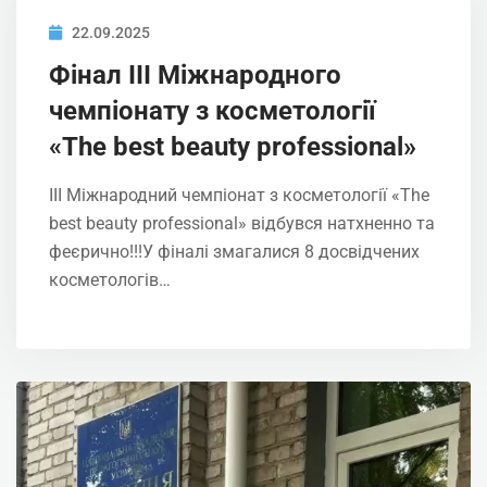
22.09.2025
Фінал ІII Міжнародного
чемпіонату з косметології
«The best beauty professional»
ІII Міжнародний чемпіонат з косметології «The
best beauty professional» відбувся натхненно та
феєрично!!!У фіналі змагалися 8 досвідчених
косметологів…