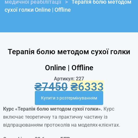
медичної реабілітації
>
Терапія болю методом
сухої голки Online | Offline
Терапія болю методом сухої голки
Online | Offline
Артикул: 227
₴
7450
₴
6333
Купити з розтермінуванням
Курс «
Терапія
болю методом
сухої
голки
».
Курс
включає теоретичну та практичну частину із
відпрацюванням протоколів на моделях-клієнтах.