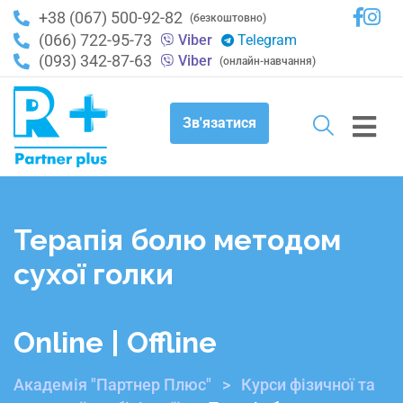
+38 (067) 500-92-82
(безкоштовно)
(066) 722-95-73
Viber
Telegram
(093) 342-87-63
Viber
(онлайн-навчання)
Зв'язатися
Терапія болю методом
сухої голки
Online | Offline
Академія "Партнер Плюс"
>
Курси фізичної та