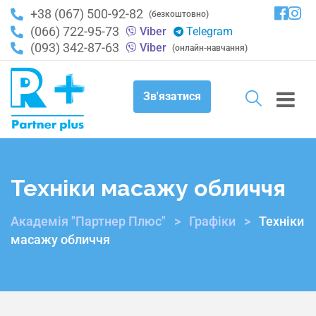
+38 (067) 500-92-82
(безкоштовно)
(066) 722-95-73
Viber
Telegram
(093) 342-87-63
Viber
(онлайн-навчання)
Зв'язатися
Техніки масажу обличчя
Академія "Партнер Плюс"
>
Графіки
>
Техніки
масажу обличчя