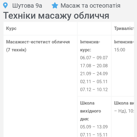
Шутова 9а
Масаж та остеопатія
Техніки масажу обличчя
Курс
Триваліст
Масажист-естетист обличчя
Інтенсив-
Інтенсив-
(7 технік)
курс:
15:00
06.07 – 09.07
17.08 – 20.08
21.09 – 24.09
02.11 – 05.11
07.12 – 10.12
Школа
Школа вих
вихідного
– Нд), 10:0
дня:
05.09 – 13.09
07.11 – 15.11