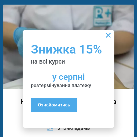
Знижка 15%
на всі курси
у серпні
розтермінування платежу
Курси Манікюру, Педикюру Та
Ознайомитись
Подології
14
Програм
3
Викладачів