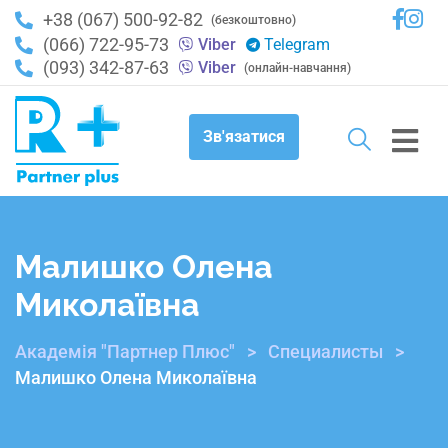
+38 (067) 500-92-82
(безкоштовно)
(066) 722-95-73
Viber
Telegram
(093) 342-87-63
Viber
(онлайн-навчання)
Зв'язатися
Малишко Олена
Миколаївна
Академія "Партнер Плюс"
>
Специалисты
>
Малишко Олена Миколаївна