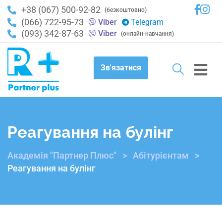
+38 (067) 500-92-82
(безкоштовно)
(066) 722-95-73
Viber
Telegram
(093) 342-87-63
Viber
(онлайн-навчання)
Зв'язатися
Реагування на булінг
Академія "Партнер Плюс"
>
Абітурієнтам
>
Реагування на булінг