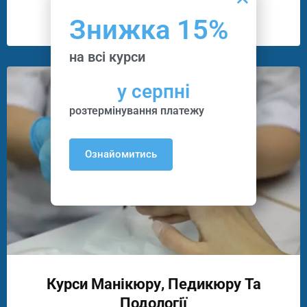
10
Викладачів
Знижка 15%
на всі курси
у серпні
розтермінування платежу
Ознайомитись
Курси Манікюру, Педикюру Та
Подології