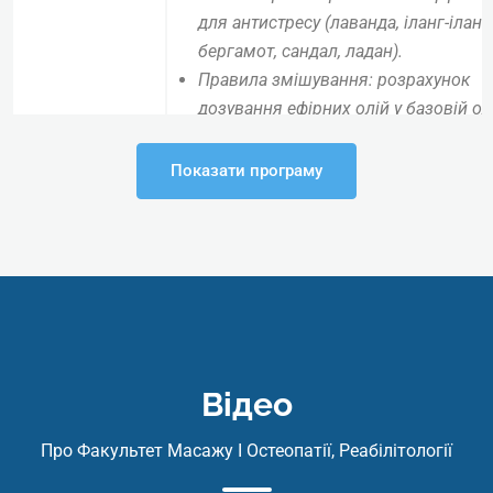
для антистресу (лаванда, іланг-іланг,
бергамот, сандал, ладан).
Правила змішування: розрахунок
дозування ефірних олій у базовій олі
Показання та протипоказання: Кому
можна проводити аромамасаж
Показати програму
(алергопроби, вагітність).
Ергономіка майстра: Як працювати 
втоми, використовуючи вагу власно
тіла.
Демонстрація та
Постановка рук: Плавність, безперервніс
Техніка
ритм.
(практика)
Відео
Етапи масажу:
Вступна частина (дихальні вправи з
Про Факультет Масажу І Остеопатії, Реабілітології
ароматом).