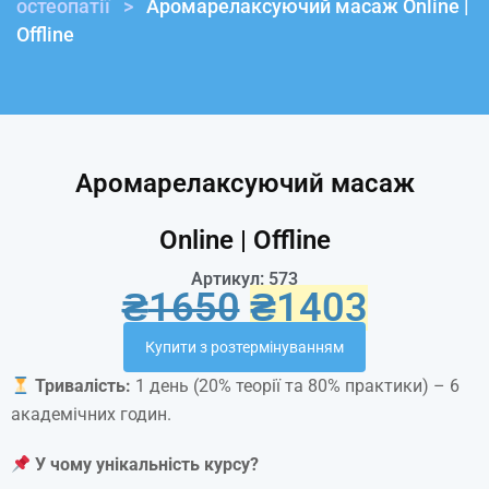
остеопатії
>
Аромарелаксуючий масаж Online |
Offline
Аромарелаксуючий масаж
Online | Offline
Артикул: 573
₴
1650
₴
1403
Купити з розтермінуванням
Тривалість:
1 день (20% теорії та 80% практики) – 6
академічних годин.
У чому унікальність курсу?