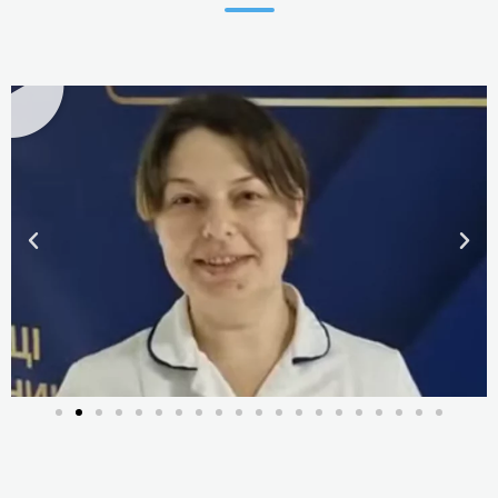
Київська Аліна Володимирівна
Викладач масажу, масажист-остеопат Центру
косметології і естетики тіла "Райський птах",
SPA-майстер
Детальніше