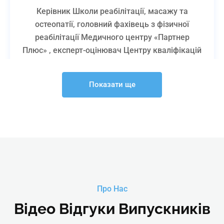
Керівник Школи реабілітації, масажу та
остеопатії, головний фахівець з фізичної
реабілітації Медичного центру «Партнер
Плюс» , експерт-оцінювач Центру кваліфікацій
«Партнер Плюс», голова журі Міжнародного
чемпіонату з масажу, остеопатії та естетики
Показати ще
тіла «The best massage therapist»
Детальніше
Про Нас
Відео Відгуки Випускників