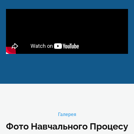
Робота зі спиною та плечовим поя
(основна зона напруги).
Масаж задньої поверхні ніг
(заземлення).
Завершальні паси та вихід з трансу.
Загальна
– 4 академічних годин практики
кількість годин
– Теорія – 2 академічні години очного 
із майстер-класами від експертів та те
– 3 місяці підтримки випускника в Теле
Галерея
Фото Навчального Процесу