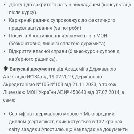
Доступ до закритого чату з викладачем (консультації
після курсу).
Кар’єрний радник супроводжує до фактичного
працевлаштування (за потреби).
Послуга Апостилювання документів в МОН
(безкоштовно, лише зі сплатою держмита).
Відкриття власної справи (бізнес-курс + супровід
кар’єрного радника).
Випускні документи
від Академії з Державною
Атестацію №134 від 19.02.2019, Державною
Акредитацією №105-№108 від 21.11.2023, а також
Ліцензією МОН України АЕ № 458640 від 07.07.2014, а
саме:
Сертифікат державною мовою + Міжнародний
диплом (сертифікат, який котується в 132 країнах
світу завдяки Апостилю, що накладає на документи