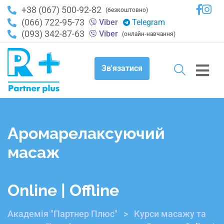
+38 (067) 500-92-82
(безкоштовно)
(066) 722-95-73
Viber
Telegram
(093) 342-87-63
Viber
(онлайн-навчання)
Зв'язатися
Аромарелаксуючий
масаж
Online | Offline
Академія "Партнер Плюс"
>
Курси масажу та