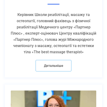
4. Ви зможете швидше стабілізувати
м’язи нижніх кінцівок і прибрати біль в
колінному суглобі з перших сеансів,
Керівник Школи реабілітації, масажу та
додаючи в роботу міостимуляцію.
остеопатії, головний фахівець з фізичної
5. Застосовувати методи фізіотерапії
реабілітації Медичного центру «Партнер
при різних захворюваннях, патологіях
Плюс» , експерт-оцінювач Центру кваліфікацій
та ураженнях ОРА, СНС, ССС, БЛС та
ШКТ, поєднуючи їх з іншими методами
«Партнер Плюс», голова журі Міжнародного
реабілітації
чемпіонату з масажу, остеопатії та естетики
тіла «The best massage therapist»
Загальна
– 4 академічних години практики
кількість
– Теорія – 2 академічні години очного навчання
Детальніше
годин
майстер-класами від експертів та теоретичним
– 3 місяці підтримки випускника в Телеграм-ка