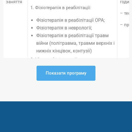
заняття
годин
1. Фізіотерапія в реабілітації:
– теор
Фізіотерапія в реабілітації ОРА;
– пра
Фізіотерапія в неврології;
Фізіотерапія в реабілітації травм
війни (політравма, травми верхніх і
нижніх кінцівок, контузії)
2. Методи фізіотерапії:
Ударно-хвильова терапія.
Показати програму
Механізм дії. Покази та
протипоказання. Протокол
виконання;
Міостимуляція. Механізм дії.
Покази та протипоказання.
Протокол виконання;
Магнітотерапія. Механізм дії.