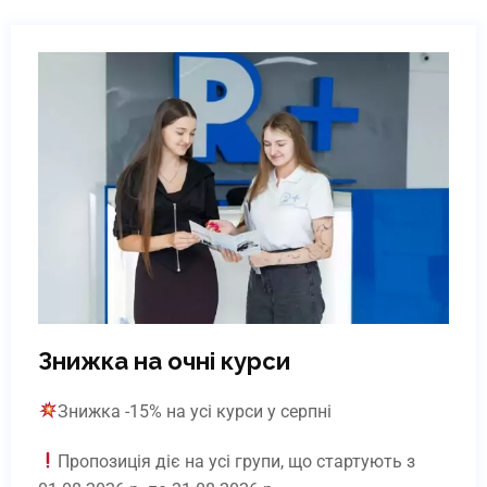
Світленко Олександра
Володимирівна
Викладач, фахівець з фізичної реабілітації
Центру фізичної реабілітації «Партнер Плюс»
та Медичного Центру «Партнер Плюс»,
експерт-оцінювач Центру кваліфікацій
"Партнер Плюс"
Детальніше
Знижка на очні курси
Знижка -15% на усі курси у серпні
Пропозиція діє на усі групи, що стартують з