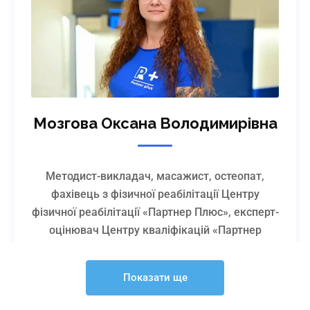
Мозгова Оксана Володимирівна
Методист-викладач, масажист, остеопат,
фахівець з фізичної реабілітації Центру
фізичної реабілітації «Партнер Плюс», експерт-
оцінювач Центру кваліфікацій «Партнер
Плюс», член журі Міжнародного чемпіонату з
масажу, остеопатії та естетики тіла «The best
Показати ще
massage therapist»