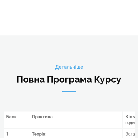
Детальніше
Повна Програма Курсу
Блок
Практика
Кільк
годин
1
Теорія:
Загал