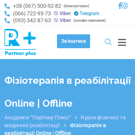
+38 (067) 500-92-82
(безкоштовно)
(066) 722-95-73
Viber
Telegram
(093) 342-87-63
Viber
(онлайн-навчання)
Зв'язатися
Фізіотерапія в реабілітації
Online | Offline
Академія "Партнер Плюс"
>
Курси фізичної та
медичної реабілітації
>
Фізіотерапія в
реабілітації Online | Offline