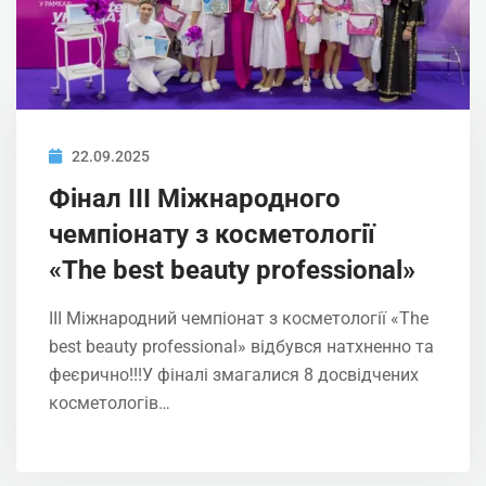
22.09.2025
Фінал ІII Міжнародного
чемпіонату з косметології
«The best beauty professional»
ІII Міжнародний чемпіонат з косметології «The
best beauty professional» відбувся натхненно та
феєрично!!!У фіналі змагалися 8 досвідчених
косметологів…