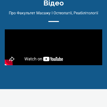
Відео
Покази та протипоказання.
Протокол виконання;
Про Факультет Масажу І Остеопатії, Реабілітології
Дарсонвалізація. Механізм дії.
Покази та протипоказання.
Протокол виконання;
Пресотерапія. Механізм дії. Покази
та протипоказання. Протокол
виконання;
Лазерна терапія. Механізм дії.
Покази та протипоказання.
Протокол виконання.
3. Поєднання апаратних методів та
мануальних маніпуляцій при різних
захворюваннях та патологічних станах
Практика:
Методи фізіотерапії: