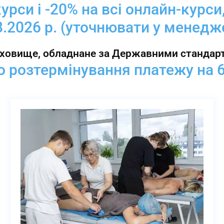
курси і -20% на всі онлайн-курси
8.2026 р. (уточнювати у менедже
ховище, обладнане за Державними стандарта
 розтермінування платежу на 6