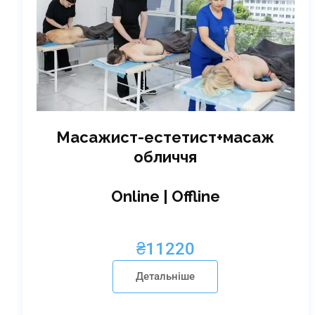
Масажист-естетист+масаж
обличчя
Online | Offline
₴
11220
Детальніше