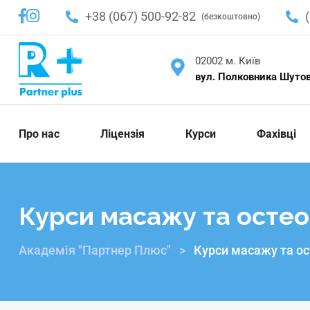
+38 (067) 500-92-82
(безкоштовно)
02002 м. Київ
вул. Полковника Шутова
Про нас
Ліцензія
Курси
Фахівці
Курси масажу та остео
Академія "Партнер Плюс"
>
Курси масажу та ос