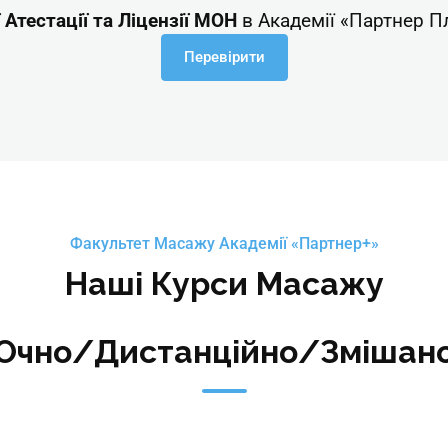
Атестації та Ліцензії МОН
в Академії «Партнер П
Перевірити
Факультет Масажу Академії «Партнер+»
Наші Курси Масажу
Очно/Дистанційно/Змішан