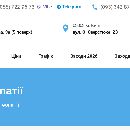
(066) 722-95-73
(093) 342-87
Viber
Telegram
02002 м. Київ
, 9а (5 поверх)
вул. Є. Сверстюка, 23
Ціни
Графік
Заходи 2026
Заход
патії
теопатії