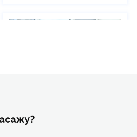
Аромарелаксуючий масаж
Масажу?
Online | Offline