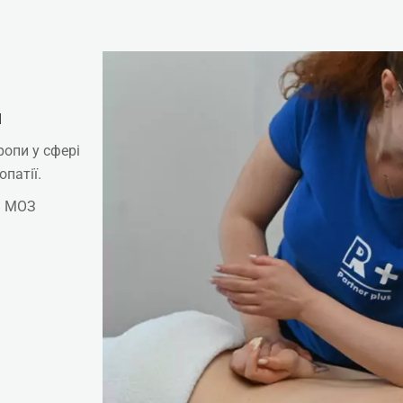
я
опи у сфері
опатії.
і МОЗ