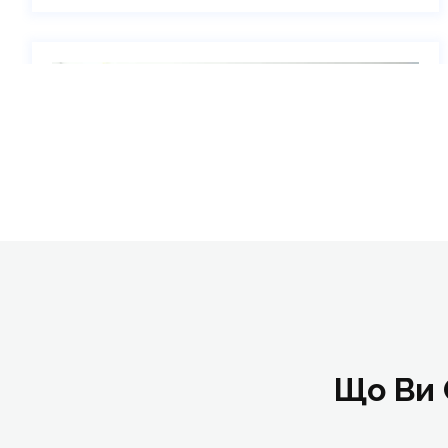
Стоун-терапія
Що Ви 
Online | Offline