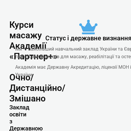
Курси
масажу
Статус і державне визнанн
Академії
Ми — найбільший навчальний заклад України та Євр
«Партнер+»
підготовки фахівців для масажу, реабілітації та осте
Академія має Державну Акредитацію, ліцензії МОН 
України.
Очно/
Дистанційно/
Змішано
Заклад
освіти
з
Державною