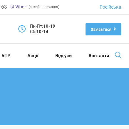
-63
Viber
Російська
(онлайн-навчання)
Пн-Пт:
10-19
Зв'язатися
Cб:
10-14
и БПР
Акції
Відгуки
Контакти