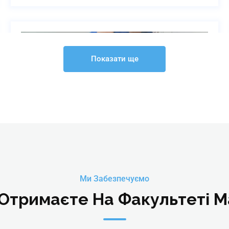
Показати ще
Гавайський масаж «Lomi-
Ми Забезпечуємо
Lomi»
Отримаєте На Факультеті 
Online | Offline