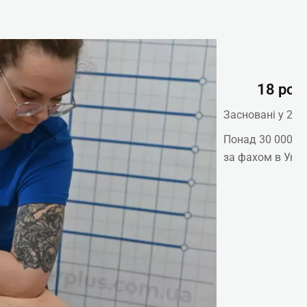
18 рок
Засновані у 2007
Понад 30 000 в
за фахом в Украї